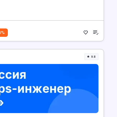
6%
9.8