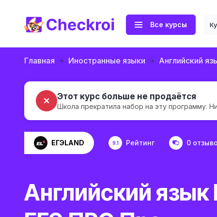
Все курсы
К
Главная
Иностранные языки
Английский яз
Этот курс больше не продаётся
✗
Школа прекратила набор на эту программу. Н
ЕГЭLAND
Рейтинг
0 отзыв
9.1
Английский язык