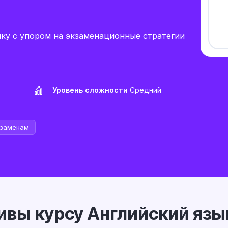
ыку с упором на экзаменационные стратегии
Уровень сложности
Средний
кзаменам
ивы курсу Английский язы