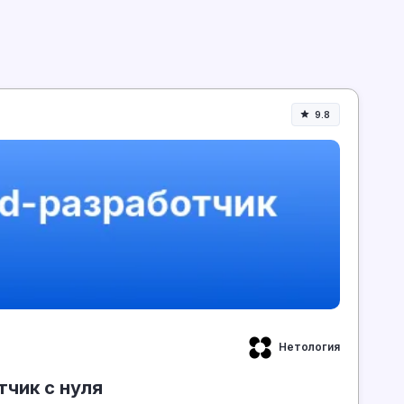
9.8
Нетология
тчик с нуля