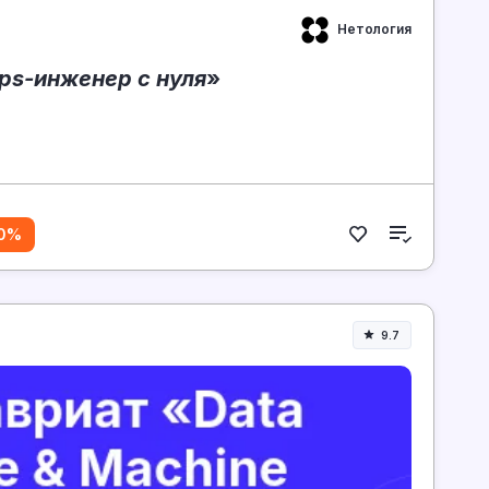
Нетология
ps-инженер с нуля
»
40%
9.7