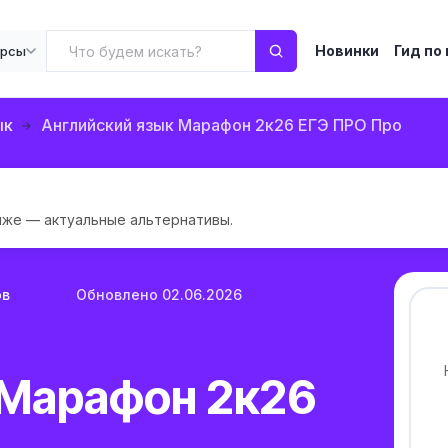
Новинки
Гид по
урсы
ык
Английский язык Марафон 2к26 ЕГЭ ПРО Про
иже — актуальные альтернативы.
ов
Обновлено 02.06.2026
 Марафон 2к26