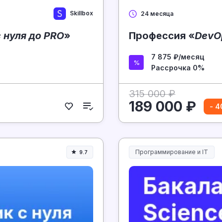
Skillbox
24 месяца
 нуля до PRO
»
Профессия «
DevO
7 875 ₽/месяц
Рассрочка 0%
315 000 ₽
189 000 ₽
- 
Программирование и IT
9.7