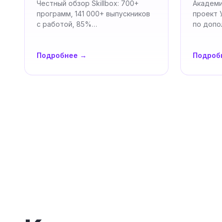
Честный обзор Skillbox: 700+
Академи
программ, 141 000+ выпускников
проект 
с работой, 85%
по допо
трудоустройство за 3 месяца…
образов
маркетин
Подробнее →
Подроб