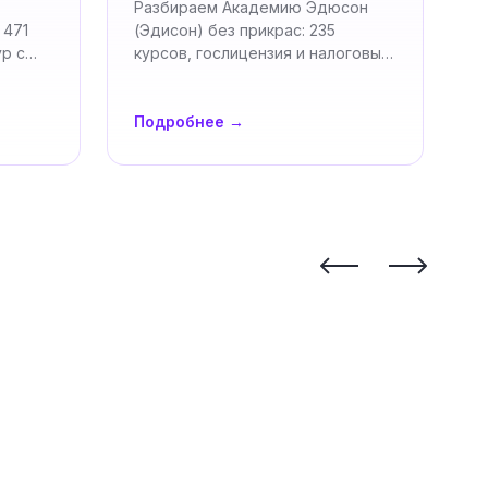
Разбираем Академию Эдюсон
О
 471
(Эдисон) без прикрас: 235
н
ур с
курсов, гослицензия и налоговый
п
вычет, рассрочка без процентов.
ф
…
Подробнее →
П