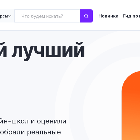
Новинки
Гид по
урсы
й лучший
айн-школ и оценили
собрали реальные