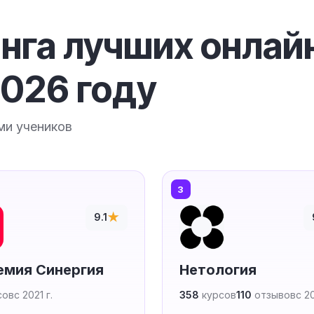
нга лучших онлай
2026 году
ми учеников
3
★
9.1
емия Синергия
Нетология
сов
с 2021 г.
358
курсов
110
отзывов
с 20