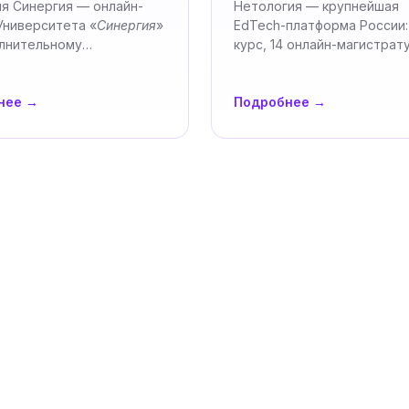
я Синергия — онлайн-
Нетология — крупнейшая
Университета «
Синергия
»
EdTech-платформа России:
лнительному
курс, 14 онлайн-магистрат
анию: 100 программ в
ВШЭ и МФТИ, 1,5 млн…
ге, дизайне, IT,…
нее →
Подробнее →