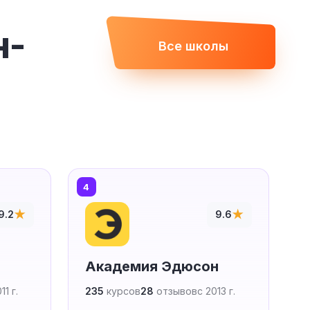
н-
Все школы
4
5
★
★
9.2
9.6
Академия Эдюсон
11 г.
235
курсов
28
отзывов
с 2013 г.
6