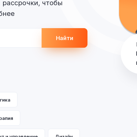
 рассрочки, чтобы
бнее
Найти
гика
рапия
т и управление
Дизайн