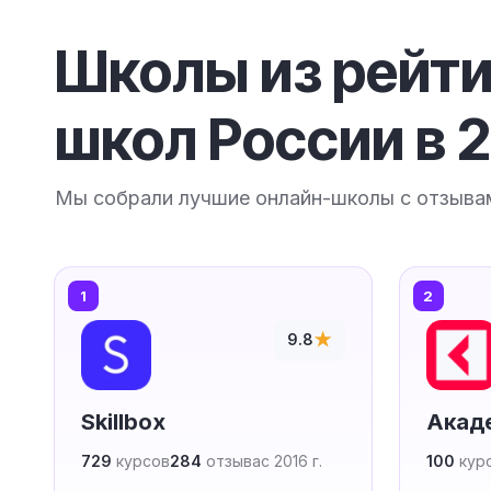
Школы из рейти
школ России в 
Мы собрали лучшие онлайн-школы с отзыва
1
2
★
9.8
Skillbox
Акад
729
курсов
284
отзыва
с 2016 г.
100
кур