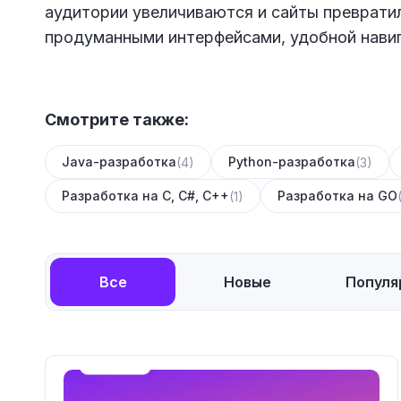
аудитории увеличиваются и сайты превратил
продуманными интерфейсами, удобной нави
Смотрите также:
Java-разработка
Python-разработка
(4)
(3)
Разработка на C, C#, C++
Разработка на GO
(1)
Все
Новые
Популя