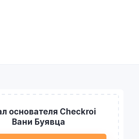
л основателя Checkroi
Вани Буявца