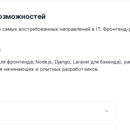
возможностей
з самых востребованных направлений в IT. Фронтенд
а
ля фронтенда; Node.js, Django, Laravel для бэкенда), 
я начинающих и опытных разработчиков.