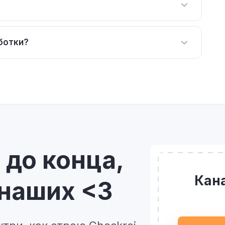
ботки?
 до конца,
Кана
 наших <3