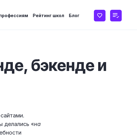
 профессиям
Рейтинг школ
Блог
нде, бэкенде и
-сайтами.
ы делались «
на
ребности