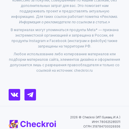
комиссию за покупки, совершённые по нашим ссылкам, без
дополнительных затрат для вас. Это помогает нам
поддерживать проект и предоставлять актуальную
информацию. Для таких ссылок работает пометка «
Реклама.
Информация о рекламодателе по ссылкам в статье.
»
В материалах могут упоминаться продукты Meta* — признана
экстремистской организацией и запрещена в России, её
продукты Instagram и Facebook (инстаграм и фейсбук) также
запрещены на территории РФ.
Любое использование либо копирование материалов или
подборки материалов сайта, элементов дизайна и оформления
допускается лишь с разрешения правообладателя и только со
ссылкой на источник: checkroi.ru
2026 © Checkroi (ИП Буявец И.А.)
ИНН 780625285511
ОГРН 319784700026936