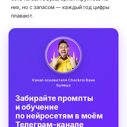
них, но с запасом — каждый год цифры
плавают.
Канал основателя Checkroi Вани
Буявца
Забирайте промпты
и обучение
по нейросетям в моём
Телеграм-канале