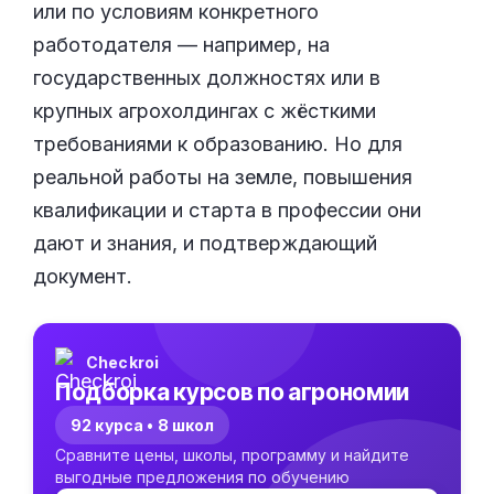
или по условиям конкретного
работодателя — например, на
государственных должностях или в
крупных агрохолдингах с жёсткими
требованиями к образованию. Но для
реальной работы на земле, повышения
квалификации и старта в профессии они
дают и знания, и подтверждающий
документ.
Checkroi
Подборка курсов по агрономии
92 курса • 8 школ
Сравните цены, школы, программу и найдите
выгодные предложения по обучению