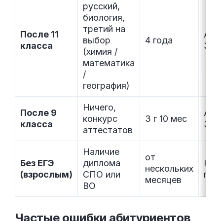
русский,
биология,
третий на
После 11
Агр
выбор
4 года
класса
35.
(химия /
математика
/
география)
Ничего,
После 9
Агр
конкурс
3 г 10 мес
класса
35.
аттестатов
Наличие
от
Без ЕГЭ
диплома
Кур
нескольких
(взрослым)
СПО или
про
месяцев
ВО
Частые ошибки
абитуриентов