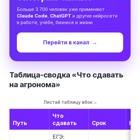
Больше 3 700 человек уже применяют
Claude Code
,
ChatGPT
и другие нейросети
в работе, учёбе, бизнесе и жизни
Перейти в канал
→
Таблица-сводка «Что сдавать
на
агронома»
Листай таблицу вбок
→
Что
Путь
сдавать
Срок
Куд
ЕГЭ: