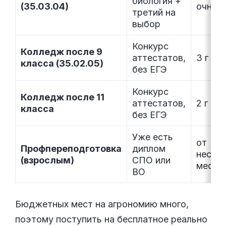
биология +
(35.03.04)
очно
третий на
выбор
Конкурс
Колледж после 9
аттестатов,
3 г 10
класса (35.02.05)
без ЕГЭ
Конкурс
Колледж после 11
аттестатов,
2 г 10 
класса
без ЕГЭ
Уже есть
от
Профпереподготовка
диплом
нескол
(взрослым)
СПО или
месяц
ВО
Бюджетных мест на агрономию много,
поэтому поступить на бесплатное реально