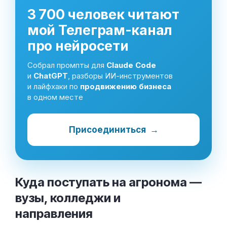
3 700 человек читают
мой Телеграм-канал
про нейросети
Собрал промпты для
Claude Code
и
ChatGPT
, разборы ИИ-инструментов
и лайфхаки по
продвижению бизнеса
в одном месте
Присоединиться
→
Куда поступать на агронома —
вузы, колледжи и
направления