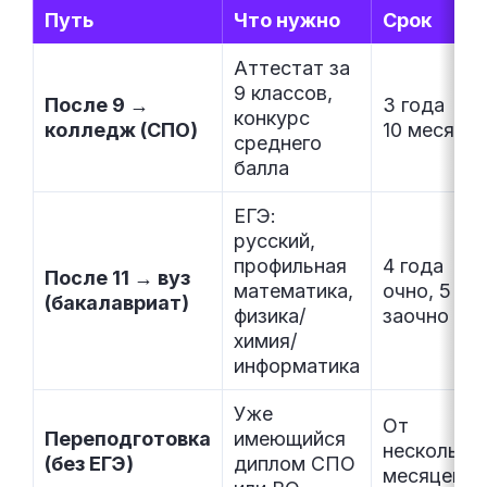
Путь
Что нужно
Срок
Аттестат за
9 классов,
После 9 →
3 года
конкурс
колледж (СПО)
10 месяце
среднего
балла
ЕГЭ:
русский,
профильная
4 года
После 11 → вуз
математика,
очно, 5 ле
(бакалавриат)
физика/
заочно
химия/
информатика
Уже
От
Переподготовка
имеющийся
нескольки
(без ЕГЭ)
диплом СПО
месяцев