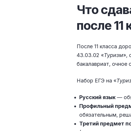
Что сдав
после 11
После 11 класса дор
43.03.02 «
Туризм
»,
бакалавриат, очное 
Набор ЕГЭ на «
Тури
Русский язык
— обя
Профильный пред
обязательным, реша
Третий предмет п