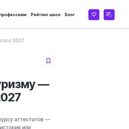
 профессиям
Рейтинг школ
Блог
сса в 2027
уризму —
2027
курсу аттестатов —
 история или