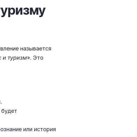
туризму
авление называется
 и туризм
». Это
.
 будет
ознание или история