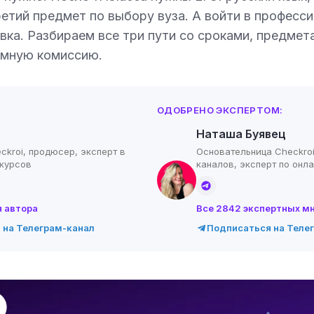
етий предмет по выбору вуза. А войти в професс
вка. Разбираем все три пути со сроками, предмет
ёмную комиссию.
ОДОБРЕНО ЭКСПЕРТОМ:
Наташа Буявец
ckroi, продюсер, эксперт в
Основательница Checkroi
-курсов
каналов, эксперт по онл
я автора
Все 2842 экспертных м
 на Телеграм-канал
Подписаться на Теле