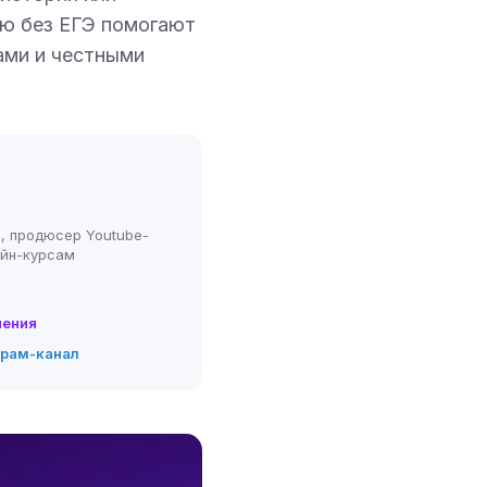
ию без ЕГЭ помогают
ами и честными
, продюсер Youtube-
айн-курсам
нения
грам-канал