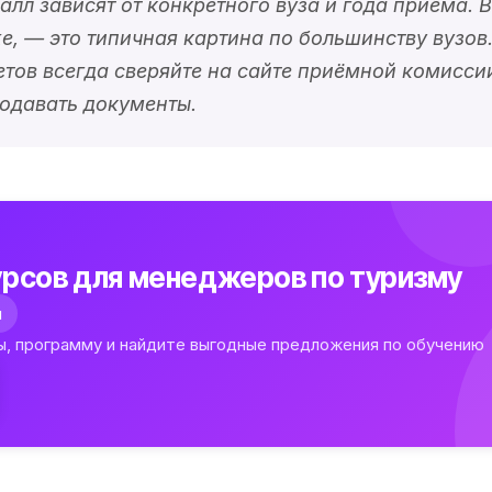
алл зависят от конкретного вуза и года приёма. В
, — это типичная картина по большинству вузов
тов всегда сверяйте на сайте приёмной комиссии
одавать документы.
рсов для менеджеров по туризму
л
ы, программу и найдите выгодные предложения по обучению