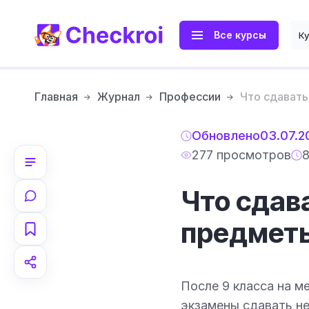
Все курсы
К
Главная
Журнал
Профессии
Что сдавать
Обновлено
03.07.2
277 просмотров
8
Что сдав
предметы 
После 9 класса на м
экзамены сдавать не