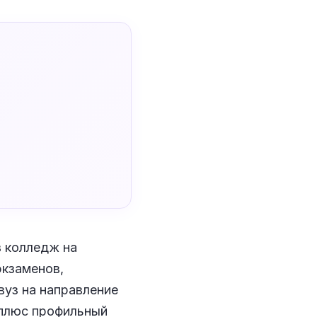
в колледж на
экзаменов,
вуз на направление
, плюс профильный