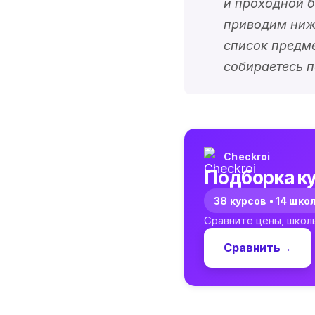
и проходной б
приводим ниже
список предме
собираетесь п
Checkroi
Подборка ку
38 курсов • 14 шко
Сравните цены, школ
Сравнить
→