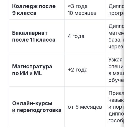
Колледж после
≈3 года
Диплом С
9 класса
10 месяцев
програм
Диплом,
Бакалавриат
математи
4 года
после 11 класса
база, вх
через пр
Узкая
Магистратура
специали
+2 года
по ИИ и ML
в машин
обучении
Приклад
навыки
Онлайн-курсы
от 6 месяцев
и портфо
и переподготовка
диплома
гособраз