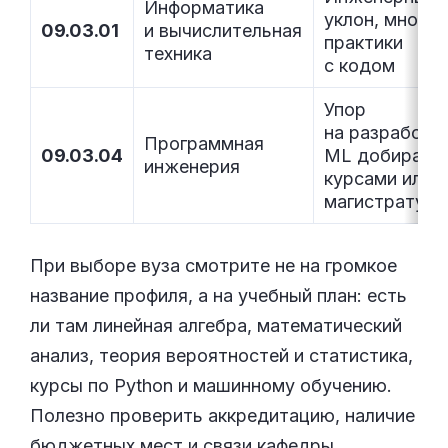
Информатика
уклон, много
09.03.01
и вычислительная
практики
техника
с кодом
Упор
на разработку
Программная
09.03.04
ML добирает
инженерия
курсами или
магистратуро
При выборе вуза смотрите не на громкое
название профиля, а на учебный план: есть
ли там линейная алгебра, математический
анализ, теория вероятностей и статистика,
курсы по Python и машинному обучению.
Полезно проверить аккредитацию, наличие
бюджетных мест и связи кафедры