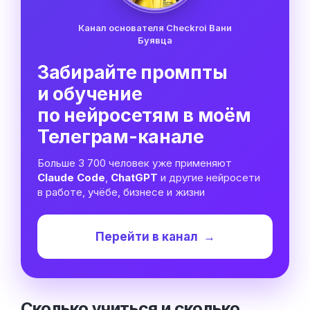
Канал основателя Checkroi Вани
Буявца
Забирайте промпты
и обучение
по нейросетям в моём
Телеграм-канале
Больше 3 700 человек уже применяют
Claude Code
,
ChatGPT
и другие нейросети
в работе, учёбе, бизнесе и жизни
Перейти в канал
→
Сколько учиться и сколько