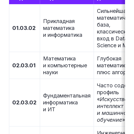
Сильнейшая
математичес
Прикладная
база,
01.03.02
математика
классический
и информатика
вход в Data
Science и ML
Математика
Глубокая
02.03.01
и компьютерные
математика
науки
плюс алгори
Часто содер
профиль
Фундаментальная
«
Искусствен
02.03.02
информатика
интеллект
и ИТ
и машинное
обучение
»
Инженерный