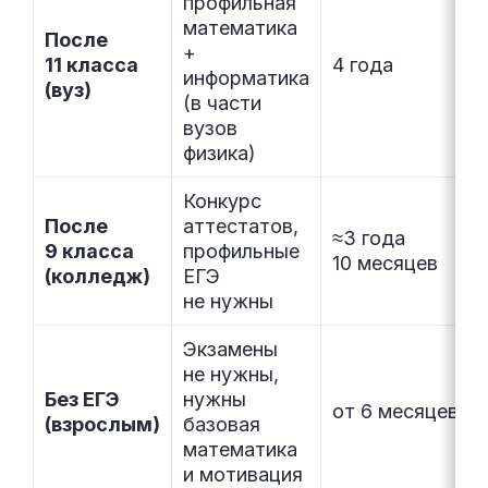
профильная
математика
После
+
11 класса
4 года
информатика
(вуз)
(в части
вузов
физика)
Конкурс
После
аттестатов,
≈3 года
9 класса
профильные
10 месяцев
(колледж)
ЕГЭ
не нужны
Экзамены
не нужны,
Без ЕГЭ
нужны
от 6 месяцев
(взрослым)
базовая
математика
и мотивация