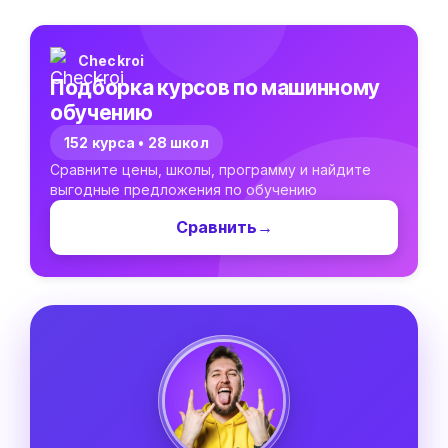
Checkroi
Подборка курсов по машинному
обучению
152 курса • 28 школ
Сравните цены, школы, программу и найдите
выгодные предложения по обучению
Сравнить
→