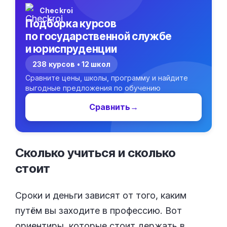
Checkroi
Подборка курсов
по государственной службе
и юриспруденции
238 курсов • 12 школ
Сравните цены, школы, программу и найдите
выгодные предложения по обучению
Сравнить
→
Сколько учиться и сколько
стоит
Сроки и деньги зависят от того, каким
путём вы заходите в профессию. Вот
ориентиры, которые стоит держать в