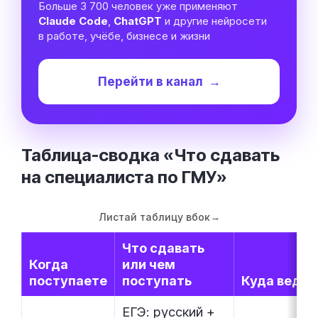
Больше 3 700 человек уже применяют
Claude Code
,
ChatGPT
и другие нейросети
в работе, учёбе, бизнесе и жизни
Перейти в канал
→
Таблица-сводка «Что сдавать
на специалиста по
ГМУ»
Листай таблицу вбок
→
Что сдавать
Когда
или чем
поступаете
поступать
Куда ведёт
ЕГЭ: русский +