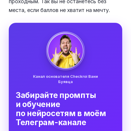
проходным. Так вы не останетесь без
места, если баллов не хватит на мечту.
Канал основателя Checkroi Вани
Буявца
Забирайте промпты
и обучение
по нейросетям в моём
Телеграм-канале