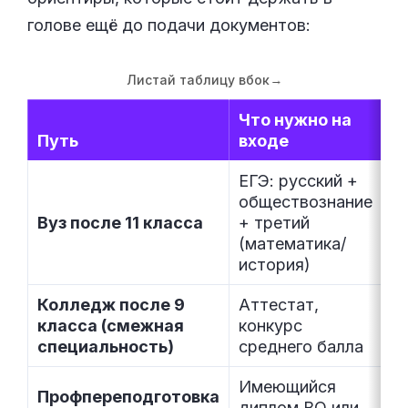
голове ещё до подачи документов:
Листай таблицу вбок
→
Что нужно на
Путь
входе
С
ЕГЭ: русский +
обществознание
4
Вуз после 11 класса
+ третий
о
(математика/
з
история)
Колледж после 9
Аттестат,
о
класса (смежная
конкурс
3
специальность)
среднего балла
Имеющийся
о
Профпереподготовка
диплом ВО или
н