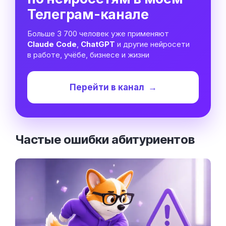
Телеграм-канале
Больше 3 700 человек уже применяют
Claude Code
,
ChatGPT
и другие нейросети
в работе, учёбе, бизнесе и жизни
Перейти в канал
→
Частые ошибки
абитуриентов