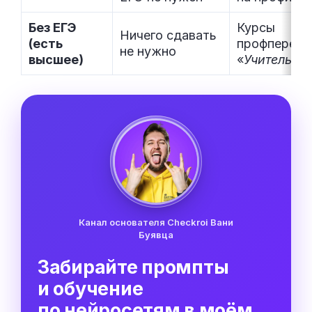
Без ЕГЭ
Курсы
Ничего сдавать
(есть
профперепо
не нужно
высшее)
«
Учитель ф
Канал основателя Checkroi Вани
Буявца
Забирайте промпты
и обучение
по нейросетям в моём