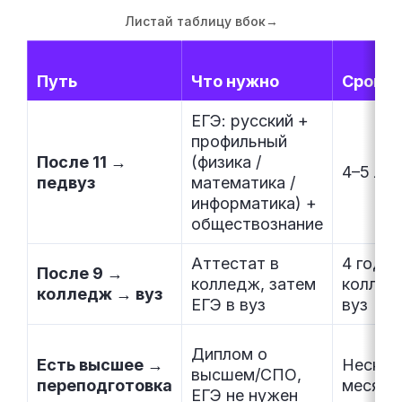
Листай таблицу вбок
→
Путь
Что нужно
Срок
ЕГЭ: русский +
профильный
После 11 →
(физика /
4–5 лет
педвуз
математика /
информатика) +
обществознание
Аттестат в
4 года
После 9 →
колледж, затем
коллед
колледж → вуз
ЕГЭ в вуз
вуз
Диплом о
Есть высшее →
Нескол
высшем/СПО,
переподготовка
месяце
ЕГЭ не нужен