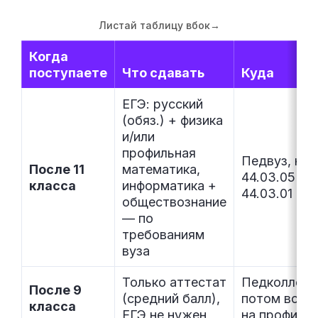
Листай таблицу вбок
→
Когда
поступаете
Что сдавать
Куда
ЕГЭ: русский
(обяз.) + физика
и/или
профильная
Педвуз, нап
После 11
математика,
44.03.05 ил
класса
информатика +
44.03.01
обществознание
— по
требованиям
вуза
Только аттестат
Педколлед
После 9
(средний балл),
потом всё р
класса
ЕГЭ не нужен
на профиль 