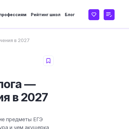
 профессиям
Рейтинг школ
Блог
чения в 2027
лога —
ия в 2027
акие предметы ЕГЭ
ура и чем акушерка