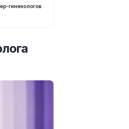
шер-гинекологов
олога