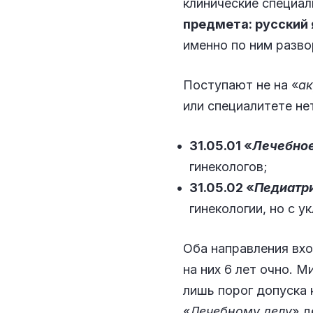
клинические специа
предмета: русский 
именно по ним разво
Поступают не на «
а
или специалитете не
31.05.01 «
Лечебное
гинекологов;
31.05.02 «
Педиатр
гинекологии, но с у
Оба направления вхо
на них 6 лет очно. 
лишь порог допуска 
«
Лечебному делу
» д