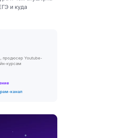
ЕГЭ и куда
, продюсер Youtube-
айн-курсам
ение
грам-канал