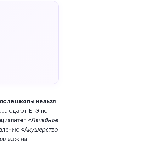
после школы нельзя
сса сдают ЕГЭ по
ециалитет «
Лечебное
авлению «
Акушерство
колледж на