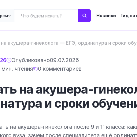
Новинки
Гид по
урсы
 на акушера-гинеколога — ЕГЭ, ординатура и сроки обу
026
Опубликовано
09.07.2026
 мин. чтения
0 комментариев
ать на акушера-гинеко
натура и сроки обучен
ать на акушера-гинеколога после 9 и 11 класса: к
ого вуза, зачем после специалитета ещё ординат