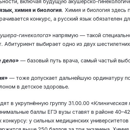
льности, включая будущую акушерско-гинекологи
язык, химия и биология
. Химия и биология здесь
рачивается конкурс, а русский язык обязателен дл
кушера-гинеколога
» напрямую — такой специальн
т. Абитуриент выбирает одно из двух шестилетних
 дело
»
— базовый путь врача, самый частый выб
ия
»
— тоже допускает дальнейшую ординатуру по
клоном в детское здоровье.
дят в укрупнённую группу 31.00.00 «
Клиническая
Минимальные баллы ЕГЭ вузы ставят в районе 40–42
к конкурсу: у сильных медицинских университетов
ержится выше 250 баллов за три экзамена. Химия 