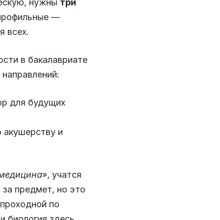
ческую, нужны
три
 профильные —
я всех.
ости в бакалавриате
 направлений:
ор для будущих
 акушерству и
 медицина
», учатся
 за предмет, но это
 проходной по
и биология здесь