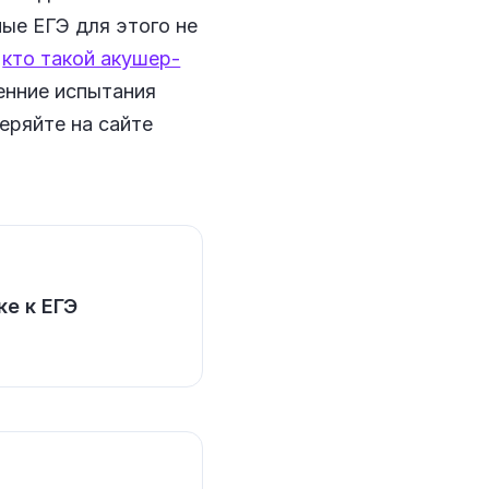
ные ЕГЭ для этого не
р
кто такой акушер-
енние испытания
еряйте на сайте
ке к ЕГЭ