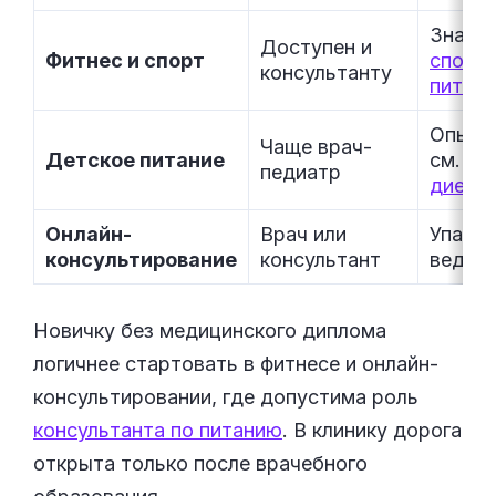
Знани
Доступен и
Фитнес и спорт
спорт
консультанту
питани
Опыт с
Чаще врач-
Детское питание
см.
де
педиатр
дието
Онлайн-
Врач или
Упаков
консультирование
консультант
ведени
Новичку без медицинского диплома
логичнее стартовать в фитнесе и онлайн-
консультировании, где допустима роль
консультанта по питанию
. В клинику дорога
открыта только после врачебного