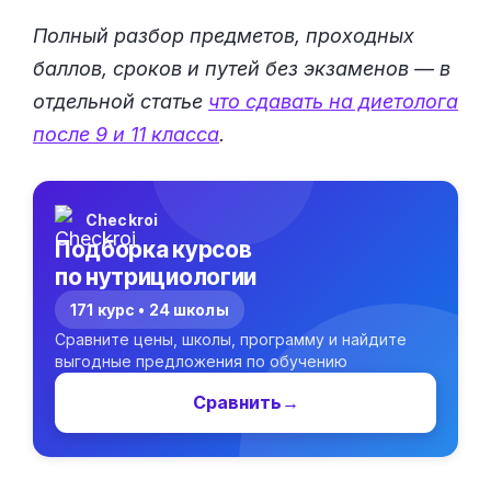
Полный разбор предметов, проходных
баллов, сроков и путей без экзаменов — в
отдельной статье
что сдавать на диетолога
после 9 и 11 класса
.
Checkroi
Подборка курсов
по нутрициологии
171 курс • 24 школы
Сравните цены, школы, программу и найдите
выгодные предложения по обучению
Сравнить
→