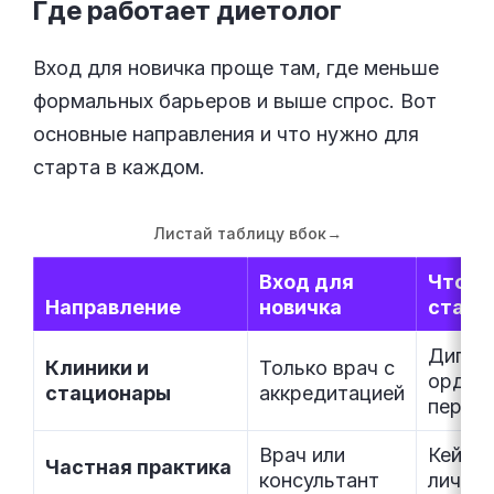
Где работает
диетолог
Вход для новичка проще там, где меньше
формальных барьеров и выше спрос. Вот
основные направления и что нужно для
старта в каждом.
Листай таблицу вбок
→
Вход для
Что в
Направление
новичка
старт
Дипло
Клиники и
Только врач с
ордина
стационары
аккредитацией
переп
Врач или
Кейсы,
Частная практика
консультант
личны