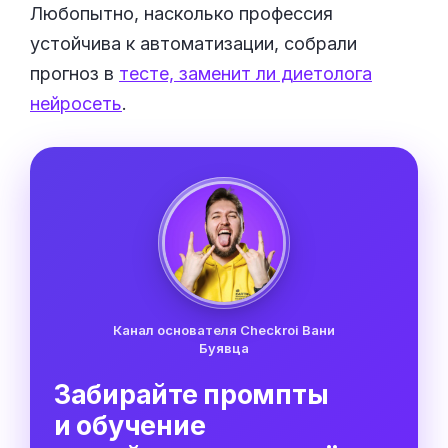
Любопытно, насколько профессия
устойчива к автоматизации, собрали
прогноз в
тесте, заменит ли диетолога
нейросеть
.
Канал основателя Checkroi Вани
Буявца
Забирайте промпты
и обучение