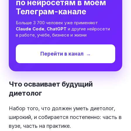
по нейросетям в моём
Телеграм-канале
Больше 3 700 человек уже применяют
Claude Code
,
ChatGPT
и другие нейросети
в работе, учёбе, бизнесе и жизни
Перейти в канал
→
Что осваивает будущий
диетолог
Набор того, что должен уметь диетолог,
широкий, и собирается постепенно: часть в
вузе, часть на практике.