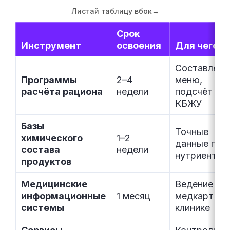
Листай таблицу вбок
→
Срок
Инструмент
освоения
Для чего
Составлени
Программы
2–4
меню,
расчёта рациона
недели
подсчёт
КБЖУ
Базы
Точные
химического
1–2
данные по
состава
недели
нутриентам
продуктов
Медицинские
Ведение
информационные
1 месяц
медкарт в
системы
клинике