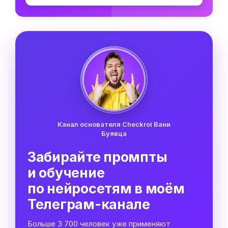
Канал основателя Checkroi Вани
Буявца
Забирайте промпты
и обучение
по нейросетям в моём
Телеграм-канале
Больше 3 700 человек уже применяют