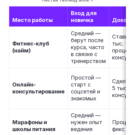
Вход для
Место работы
новичка
Доход
Средний —
Ставка 
берут после
Фитнес-клуб
тыс. +
курса, часто
(найм)
процент
в связке с
консуль
тренерством
Простой —
Сдельно,
Онлайн-
старт с
5 тыс. з
консультирование
соцсетей и
консуль
знакомых
Средний —
Марафоны и
нужен опыт
Процент
школы питания
ведения
фикс за 