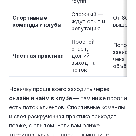
групп
Сложный —
Спортивные
От 80 ты
ждут опыт и
команды и клубы
выше
репутацию
Простой
Потолка
старт,
зависит 
Частная практика
долгий
чека и
выход на
объёма
поток
Новичку проще всего заходить через
онлайн и найм в клубе
— там ниже порог и
есть поток клиентов. Спортивные команды
и своя раскрученная практика приходят
позже, с опытом. Если вам ближе
тренировочная сторона, посмотрите