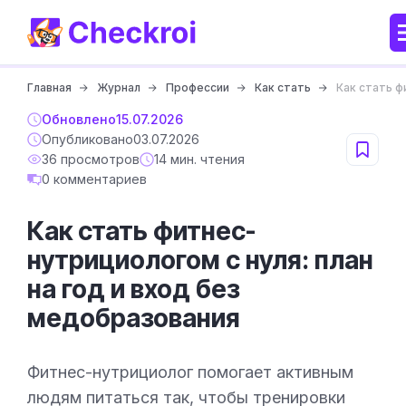
Главная
Журнал
Профессии
Как стать
Как стать ф
Обновлено
15.07.2026
Опубликовано
03.07.2026
36 просмотров
14 мин. чтения
0 комментариев
Как стать фитнес-
нутрициологом с нуля: план
на год и вход без
медобразования
Фитнес-нутрициолог помогает активным
людям питаться так, чтобы тренировки