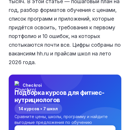
тысяч. В этой статье — пошаговый план на
год, разбор форматов обучения с ценами,
список программ и приложений, которые
придётся освоить, требования к первому
портфолио и 10 ошибок, на которых
спотыкаются почти все. Цифры собраны по
вакансиям hh.ru и прайсам школ на лето
2026 года.
Checkroi
Подборка курсов для фитнес-
нутрициологов
14 курсов • 7 школ
Сравните цены, школы, программу и найдите
выгодные предложения по обучению