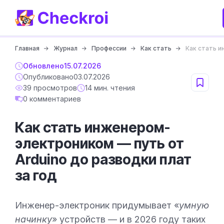
Главная
Журнал
Профессии
Как стать
Как стать и
Обновлено
15.07.2026
Опубликовано
03.07.2026
39 просмотров
14 мин. чтения
0 комментариев
Как стать инженером-
электроником — путь от
Arduino до разводки плат
за год
Инженер-электроник придумывает «
умную
начинку
» устройств — и в 2026 году таких