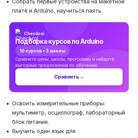
Собрать первые устройства на макетной
плате и Arduino, научиться паять.
Checkroi
Подборка курсов по Arduino
10 курсов • 3 школы
Сравните цены, школы, программу и найдите
выгодные предложения по обучению
Сравнить
→
Освоить измерительные приборы:
мультиметр, осциллограф, лабораторный
блок питания.
Выучить один язык для