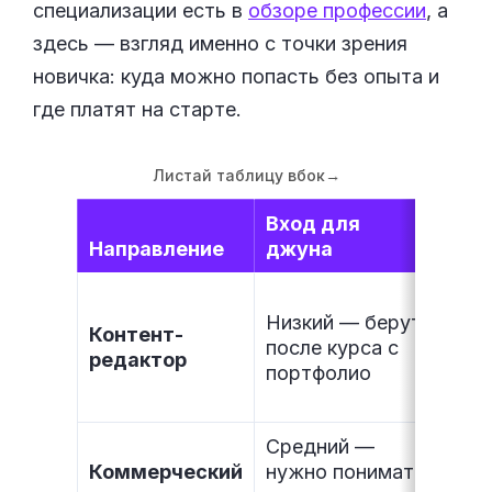
специализации есть в
обзоре профессии
, а
здесь — взгляд именно с точки зрения
новичка: куда можно попасть без опыта и
где платят на старте.
Листай таблицу вбок
→
Вход для
Зар
Направление
джуна
ста
Низкий — берут
Контент-
40–
после курса с
редактор
тыс.
портфолио
Средний —
Коммерческий
нужно понимать
50–