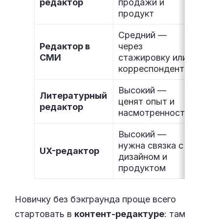
редактор
продажи и
тыс.
продукт
Средний —
Редактор в
через
35–
СМИ
стажировку или
тыс.
корреспондента
Высокий —
Литературный
30–
ценят опыт и
редактор
тыс.
насмотренность
Высокий —
нужна связка с
70–
UX-редактор
дизайном и
тыс.
продуктом
Новичку без бэкграунда проще всего
стартовать в
контент-редактуре
: там