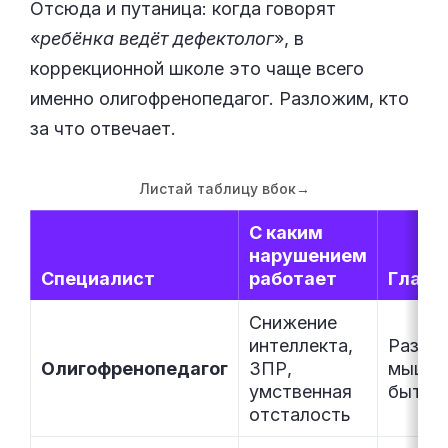
Отсюда и путаница: когда говорят
«
ребёнка ведёт дефектолог
», в
коррекционной школе это чаще всего
именно олигофренопедагог. Разложим, кто
за что отвечает.
Листай таблицу вбок
→
С каким
нарушением
Специалист
работает
Главн
Снижение
интеллекта,
Разви
Олигофренопедагог
ЗПР,
мышле
умственная
бытов
отсталость