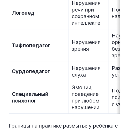
Нарушения
речи при
Постав
Логопед
сохранном
налади
интеллекте
Научи
Нарушения
ориен
Тифлопедагог
зрения
без оп
зрение
Нарушения
Развит
Сурдопедагог
слуха
устну
Эмоции,
Подде
Специальный
поведение
психик
психолог
при любом
и сем
нарушении
Границы на практике размыты: у ребёнка с