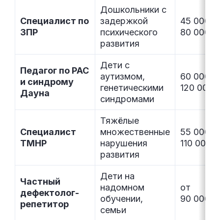
Дошкольники с
Специалист по
задержкой
45 000–
ЗПР
психического
80 000 ₽
развития
Дети с
Педагог по РАС
аутизмом,
60 000–
и синдрому
генетическими
120 000 
Дауна
синдромами
Тяжёлые
Специалист
множественные
55 000–
ТМНР
нарушения
110 000 ₽
развития
Дети на
Частный
надомном
от
дефектолог-
обучении,
90 000 ₽
репетитор
семьи