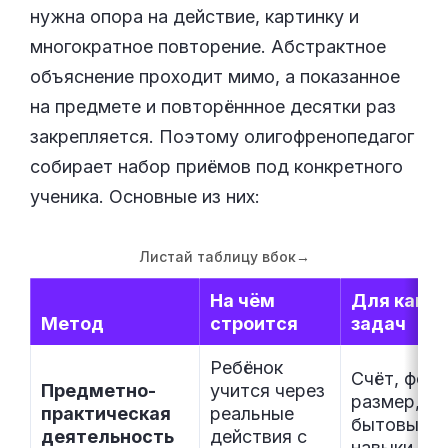
нужна опора на действие, картинку и
многократное повторение. Абстрактное
объяснение проходит мимо, а показанное
на предмете и повторённное десятки раз
закрепляется. Поэтому олигофренопедагог
собирает набор приёмов под конкретного
ученика. Основные из них:
Листай таблицу вбок
→
На чём
Для каких
Метод
строится
задач
Ребёнок
Счёт, форм
Предметно-
учится через
размер,
практическая
реальные
бытовые
деятельность
действия с
навыки