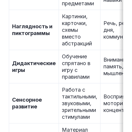
предметами
Картинки,
карточки,
Речь, реж
Наглядность и
схемы
дня,
пиктограммы
вместо
коммуника
абстракций
Обучение
Внимание,
Дидактические
спрятано в
память,
игры
игру с
мышление
правилами
Работа с
тактильными,
Восприяти
Сенсорное
звуковыми,
моторика,
развитие
зрительными
концентра
стимулами
Материал