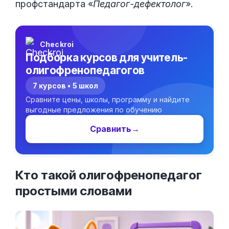
профстандарта «
Педагог-дефектолог
».
Checkroi
Подборка курсов для учитель-
олигофренопедагогов
7 курсов • 5 школ
Сравните цены, школы, программу и найдите
выгодные предложения по обучению
Сравнить
→
Кто такой олигофренопедагог
простыми
словами