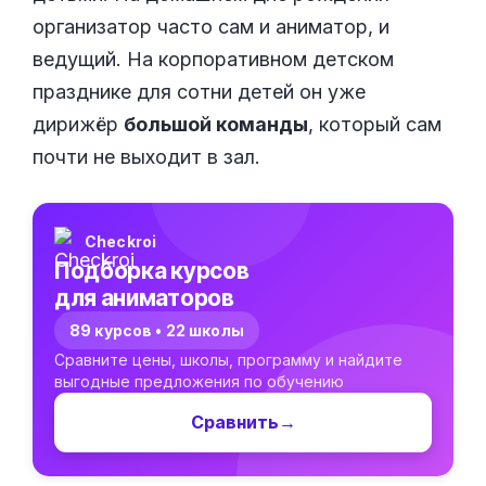
организатор часто сам и аниматор, и
ведущий. На корпоративном детском
празднике для сотни детей он уже
дирижёр
большой команды
, который сам
почти не выходит в зал.
Checkroi
Подборка курсов
для аниматоров
89 курсов • 22 школы
Сравните цены, школы, программу и найдите
выгодные предложения по обучению
Сравнить
→