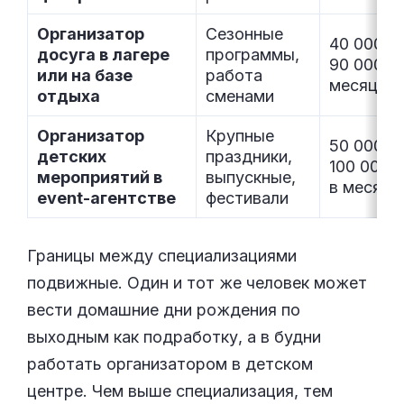
Организатор
Сезонные
40 000–
досуга в лагере
программы,
90 000 ₽
или на базе
работа
месяц
отдыха
сменами
Организатор
Крупные
50 000–
детских
праздники,
100 000 
мероприятий в
выпускные,
в месяц
event-агентстве
фестивали
Границы между специализациями
подвижные. Один и тот же человек может
вести домашние дни рождения по
выходным как подработку, а в будни
работать организатором в детском
центре. Чем выше специализация, тем