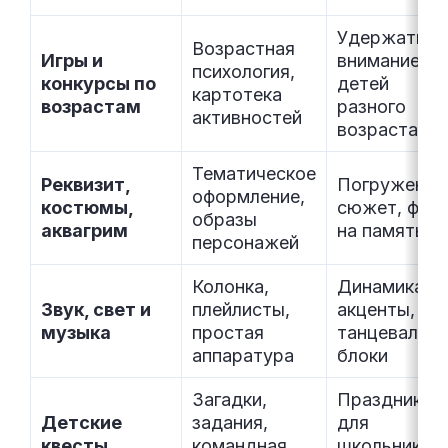
Удержать
Возрастная
Игры и
внимание
психология,
конкурсы по
детей
картотека
возрастам
разного
активностей
возраста
Тематическое
Реквизит,
Погружение
оформление,
костюмы,
сюжет, фот
образы
аквагрим
на память
персонажей
Колонка,
Динамика,
Звук, свет и
плейлисты,
акценты,
музыка
простая
танцевальн
аппаратура
блоки
Загадки,
Праздники
Детские
задания,
для
квесты
командная
школьников 