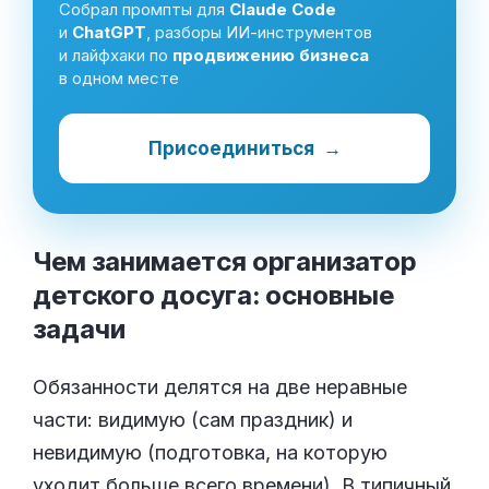
Собрал промпты для
Claude Code
и
ChatGPT
, разборы ИИ-инструментов
и лайфхаки по
продвижению бизнеса
в одном месте
Присоединиться
→
Чем занимается организатор
детского досуга: основные
задачи
Обязанности делятся на две неравные
части: видимую (сам праздник) и
невидимую (подготовка, на которую
уходит больше всего времени). В типичный