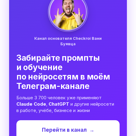
Канал основателя Checkroi Вани
Буявца
Забирайте промпты
и обучение
по нейросетям в моём
Телеграм-канале
Больше 3 700 человек уже применяют
Claude Code
,
ChatGPT
и другие нейросети
в работе, учёбе, бизнесе и жизни
Перейти в канал
→