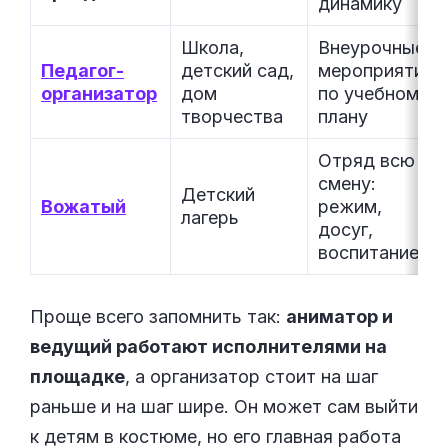
динамику
Школа,
Внеурочные
Педагог-
детский сад,
мероприятия
организатор
дом
по учебному
творчества
плану
Отряд всю
смену:
Детский
Вожатый
режим,
лагерь
досуг,
воспитание
Проще всего запомнить так:
аниматор и
ведущий работают исполнителями на
площадке
, а организатор стоит на шаг
раньше и на шаг шире. Он может сам выйти
к детям в костюме, но его главная работа