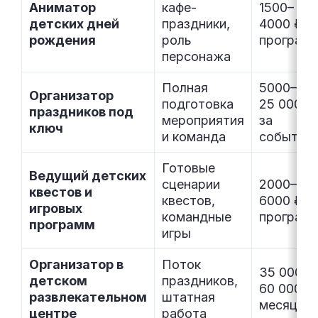
Аниматор
кафе-
1500–
детских дней
праздники,
4000 ₽ з
рождения
роль
програм
персонажа
Полная
5000–
Организатор
подготовка
25 000 ₽
праздников под
мероприятия
за
ключ
и команда
событие
Готовые
Ведущий детских
сценарии
2000–
квестов и
квестов,
6000 ₽ з
игровых
командные
програм
программ
игры
Организатор в
Поток
35 000–
детском
праздников,
60 000 ₽
развлекательном
штатная
месяц
центре
работа