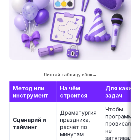
Листай таблицу вбок
→
Метод или
На чём
Для каких
инструмент
строится
задач
Чтобы
Драматургия
программа н
Сценарий и
праздника,
провисала и
тайминг
расчёт по
не
минутам
затягивалас