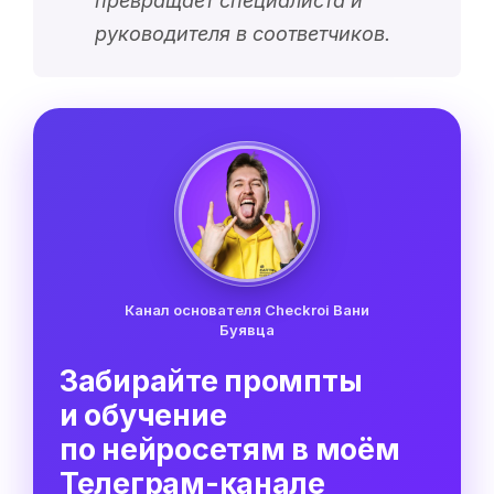
превращает специалиста и
руководителя в соответчиков.
Канал основателя Checkroi Вани
Буявца
Забирайте промпты
и обучение
по нейросетям в моём
Телеграм-канале