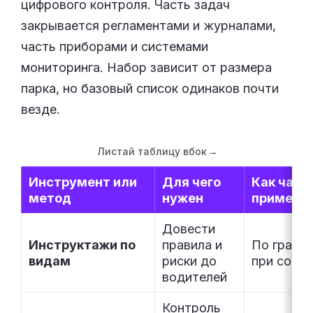
цифрового контроля. Часть задач
закрывается регламентами и журналами,
часть приборами и системами
мониторинга. Набор зависит от размера
парка, но базовый список одинаков почти
везде.
Листай таблицу вбок
→
Инструмент или
Для чего
Как част
метод
нужен
применя
Довести
Инструктажи по
правила и
По график
видам
риски до
при собы
водителей
Контроль