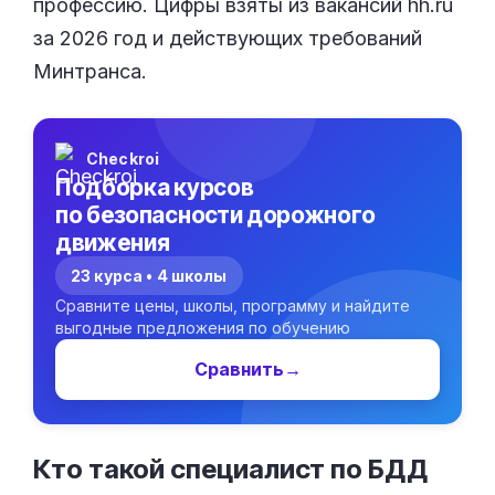
профессию. Цифры взяты из вакансий hh.ru
за 2026 год и действующих требований
Минтранса.
Checkroi
Подборка курсов
по безопасности дорожного
движения
23 курса • 4 школы
Сравните цены, школы, программу и найдите
выгодные предложения по обучению
Сравнить
→
Кто такой специалист по БДД