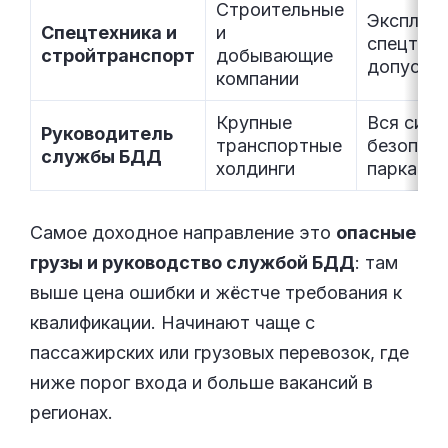
Строительные
Эксплуа
Спецтехника и
и
спецтехн
стройтранспорт
добывающие
допуски
компании
Крупные
Вся сист
Руководитель
транспортные
безопас
службы БДД
холдинги
парка
Самое доходное направление это
опасные
грузы и руководство службой БДД
: там
выше цена ошибки и жёстче требования к
квалификации. Начинают чаще с
пассажирских или грузовых перевозок, где
ниже порог входа и больше вакансий в
регионах.