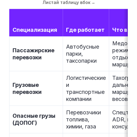
Листай таблицу вбок
→
Специализация
Где работает
Что в фо
Медосмо
Автобусные
Пассажирские
режим тр
парки,
перевозки
отдыха,
таксопарки
маршру
Логистические
Тахограф
Грузовые
и
дальние
перевозки
транспортные
маршрут
компании
весовой 
Перевозчики
Спецтре
Опасные грузы
топлива,
ADR, мар
(ДОПОГ)
химии, газа
консульт