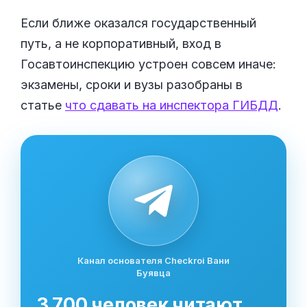
Если ближе оказался государственный
путь, а не корпоративный, вход в
Госавтоинспекцию устроен совсем иначе:
экзамены, сроки и вузы разобраны в
статье
что сдавать на инспектора ГИБДД
.
Канал основателя Checkroi Вани
Буявца
3 700 человек читают