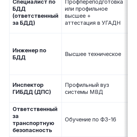
Специалист по
Профпереподготовка
Во
БДД
или профильное
ав
(ответственный
высшее +
ко
за БДД)
аттестация в УГАДН
Ор
Инженер по
ил
Высшее техническое
БДД
му
ши
Вс
Инспектор
Профильный вуз
дв
ГИБДД (ДПС)
системы МВД
до
Ответственный
Об
за
тр
Обучение по ФЗ-16
транспортную
по
безопасность
со