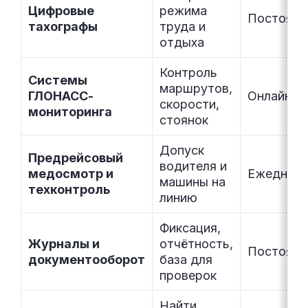
Цифровые
режима
Постоянн
тахографы
труда и
отдыха
Контроль
Системы
маршрутов,
ГЛОНАСС-
Онлайн
скорости,
мониторинга
стоянок
Допуск
Предрейсовый
водителя и
медосмотр и
Ежедневн
машины на
техконтроль
линию
Фиксация,
Журналы и
отчётность,
Постоянн
документооборот
база для
проверок
Найти