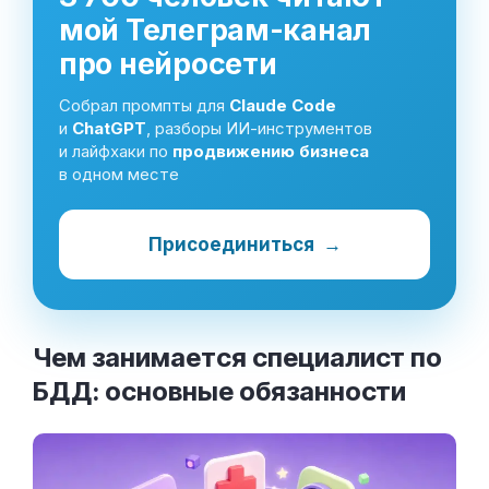
мой Телеграм-канал
про нейросети
Собрал промпты для
Claude Code
и
ChatGPT
, разборы ИИ-инструментов
и лайфхаки по
продвижению бизнеса
в одном месте
Присоединиться
→
Чем занимается специалист по
БДД: основные
обязанности