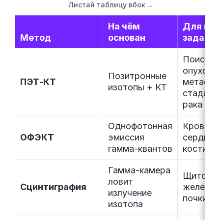
Листай таблицу вбок
→
На чём
Для как
Метод
основан
задач
Поиск
опухоле
Позитронные
ПЭТ-КТ
метаста
изотопы + КТ
стадиро
рака
Однофотонная
Кровото
ОФЭКТ
эмиссия
сердца,
гамма-квантов
кости, м
Гамма-камера
Щитови
ловит
Сцинтиграфия
железа,
излучение
почки, с
изотопа