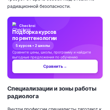
радиационной безопасности.
Checkroi
Подборка курсов
по рентгенологии
5 курсов • 2 школы
Сравните цены, школы, программу и найдите
выгодные предложения по обучению
Сравнить
→
Специализации и зоны работы
радиолога
Внутри профессии специалисты тяготеют к