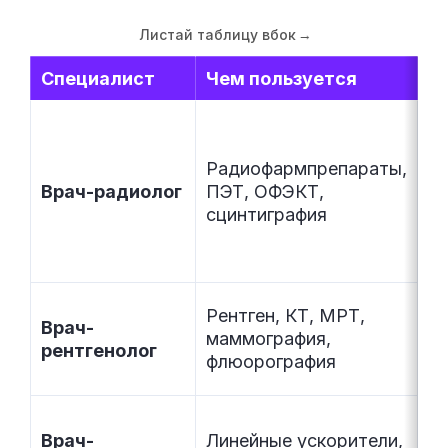
Листай таблицу вбок
→
Специалист
Чем пользуется
Ч
О
р
Радиофармпрепараты,
ор
Врач-радиолог
ПЭТ, ОФЭКТ,
и
сцинтиграфия
п
н
и
О
Рентген, КТ, МРТ,
Врач-
с
маммография,
рентгенолог
тк
флюорография
с
Л
Врач-
Линейные ускорители,
о