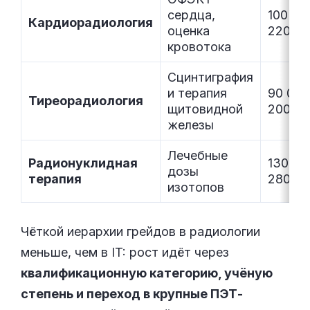
сердца,
100 00
Кардиорадиология
оценка
220 00
кровотока
Сцинтиграфия
и терапия
90 000
Тиреорадиология
щитовидной
200 00
железы
Лечебные
Радионуклидная
130 00
дозы
терапия
280 00
изотопов
Чёткой иерархии грейдов в радиологии
меньше, чем в IT: рост идёт через
квалификационную категорию, учёную
степень и переход в крупные ПЭТ-