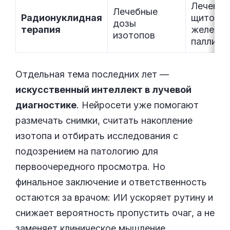
Лечение
Лечебные
Радионуклидная
щитови
дозы
терапия
железы,
изотопов
паллиат
Отдельная тема последних лет —
искусственный интеллект в лучевой
диагностике
. Нейросети уже помогают
размечать снимки, считать накопление
изотопа и отбирать исследования с
подозрением на патологию для
первоочередного просмотра. Но
финальное заключение и ответственность
остаются за врачом: ИИ ускоряет рутину и
снижает вероятность пропустить очаг, а не
заменяет клиническое мышление