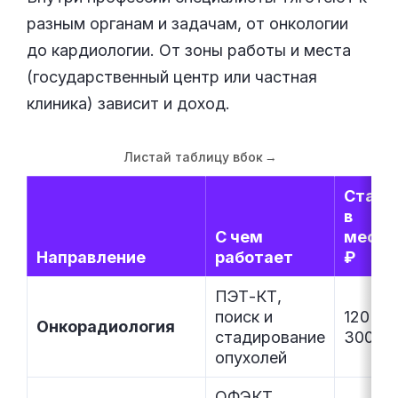
разным органам и задачам, от онкологии
до кардиологии. От зоны работы и места
(государственный центр или частная
клиника) зависит и доход.
Листай таблицу вбок
→
Ставк
в
С чем
месяц
Направление
работает
₽
ПЭТ-КТ,
поиск и
120 00
Онкорадиология
стадирование
300 0
опухолей
ОФЭКТ