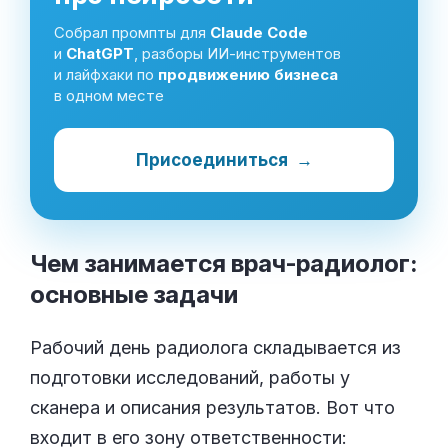
Собрал промпты для
Claude Code
и
ChatGPT
, разборы ИИ-инструментов
и лайфхаки по
продвижению бизнеса
в одном месте
Присоединиться
→
Чем занимается врач-радиолог:
основные
задачи
Рабочий день радиолога складывается из
подготовки исследований, работы у
сканера и описания результатов. Вот что
входит в его зону ответственности: