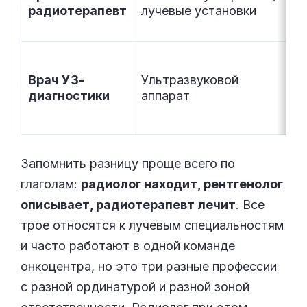
радиотерапевт
лучевые установки
н
о
С
ор
Врач УЗ-
Ультразвуковой
р
диагностики
аппарат
вр
о
Запомнить разницу проще всего по
глаголам:
радиолог находит, рентгенолог
описывает, радиотерапевт лечит
. Все
трое относятся к лучевым специальностям
и часто работают в одной команде
онкоцентра, но это три разные профессии
с разной ординатурой и разной зоной