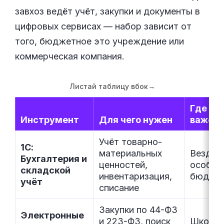
завхоз ведёт учёт, закупки и документы в
цифровых сервисах — набор зависит от
того, бюджетное это учреждение или
коммерческая компания.
Листай таблицу вбок
→
Где ос
Инструмент
Для чего нужен
важен
Учёт товарно-
1С:
материальных
Везде,
Бухгалтерия и
ценностей,
особен
складской
инвентаризация,
бюдже
учёт
списание
Закупки по 44-ФЗ
Электронные
и 223-ФЗ, поиск
Школы,