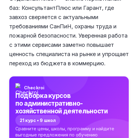
баз: КонсультантПлюс или Гарант, где
завхоз сверяется с актуальными
требованиями СанПиН, охраны труда и
пожарной безопасности. Уверенная работа
с этими сервисами заметно повышает
ценность специалиста на рынке и упрощает
переход из бюджета в коммерцию.
Checkroi
Подборка курсов
по административно-
хозяйственной деятельности
21 курс • 9 школ
Сравните цены, школы, программу и найдите
выгодные предложения по обучению