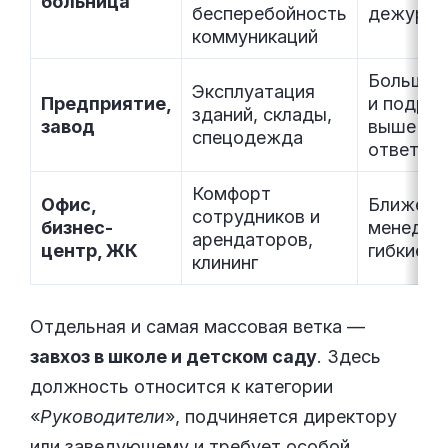
больница
бесперебойность
дежурст
коммуникаций
Больше 
Эксплуатация
Предприятие,
и подряд
зданий, склады,
завод
выше
спецодежда
ответст
Комфорт
Офис,
Ближе к 
сотрудников и
бизнес-
менеджм
арендаторов,
центр, ЖК
гибкие з
клининг
Отдельная и самая массовая ветка —
завхоз в школе и детском саду
. Здесь
должность относится к категории
«
Руководители
», подчиняется директору
или заведующему и требует особой