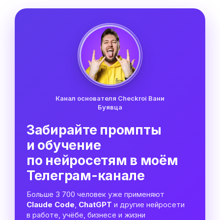
Канал основателя Checkroi Вани
Буявца
Забирайте промпты
и обучение
по нейросетям в моём
Телеграм-канале
Больше 3 700 человек уже применяют
Claude Code
,
ChatGPT
и другие нейросети
в работе, учёбе, бизнесе и жизни