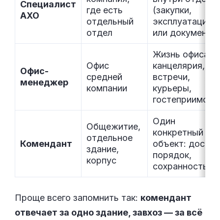
Специалист
где есть
(закупки,
АХО
отдельный
эксплуатация
отдел
или документы
Жизнь офиса:
Офис
канцелярия,
Офис-
средней
встречи,
менеджер
компании
курьеры,
гостеприимств
Один
Общежитие,
конкретный
отдельное
Комендант
объект: доступ
здание,
порядок,
корпус
сохранность
Проще всего запомнить так:
комендант
отвечает за одно здание, завхоз — за всё