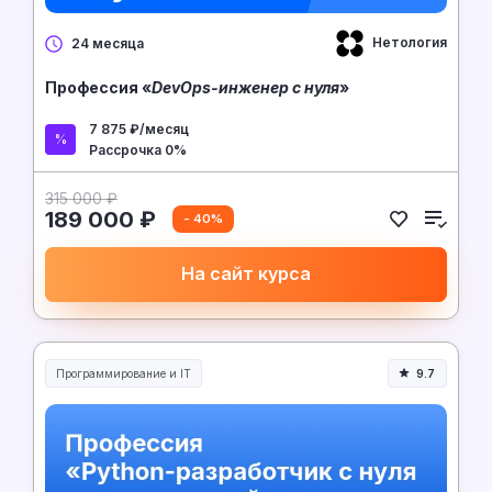
Нетология
24 месяца
Профессия «
DevOps-инженер с нуля
»
7 875 ₽/месяц
Рассрочка 0%
315 000 ₽
189 000 ₽
- 40%
На сайт курса
Программирование и IT
9.7