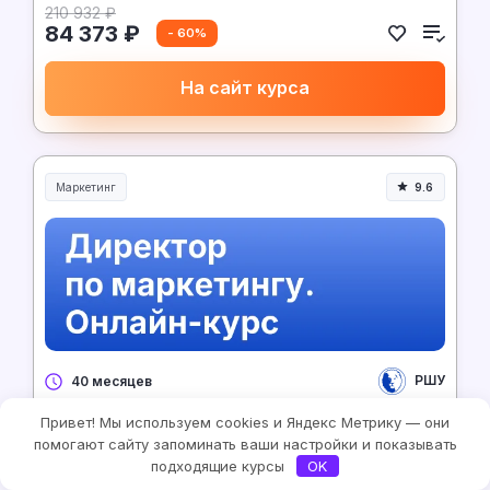
210 932 ₽
84 373 ₽
- 60%
На сайт курса
Маркетинг
9.6
РШУ
40 месяцев
Привет! Мы используем cookies и Яндекс Метрику — они
Директор по маркетингу. Онлайн-курс
помогают сайту запоминать ваши настройки и показывать
подходящие курсы
OK
5 500 ₽/месяц
Рассрочка 0%