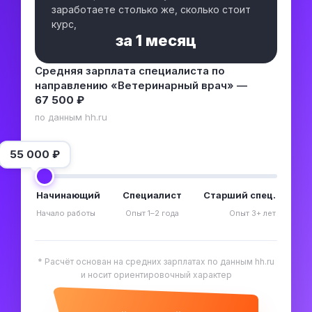
заработаете столько же, сколько стоит
курс,
за
1 месяц
Средняя зарплата специалиста по
направлению «Ветеринарный врач» —
67 500 ₽
по данным hh.ru
55 000
₽
Начинающий
Специалист
Старший спец.
Начало работы
Опыт 1–2 года
Опыт 3+ лет
* Расчёт основан на средних зарплатах по данным hh.ru
и носит ориентировочный характер