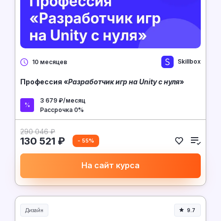
Skillbox
10 месяцев
Профессия «
Разработчик игр на Unity с нуля
»
3 679 ₽/месяц
Рассрочка 0%
290 046 ₽
130 521 ₽
- 55%
На сайт курса
Дизайн
9.7