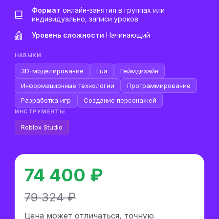
Формат
онлайн-занятия в группах или
индивидуально, записи уроков
Уровень сложности
Начинающий
НАВЫКИ
3D-моделирование
Lua
Геймдизайн
Информационные технологии
Программирование
Разработка игр
Создание персонажей
ИНСТРУМЕНТЫ
Roblox Studio
74 400 ₽
79 324 ₽
Цена может отличаться, точную