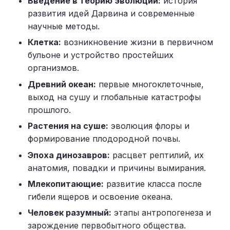
Введение в теорию эволюции:
история
развития идей Дарвина и современные
научные методы.
Клетка:
возникновение жизни в первичном
бульоне и устройство простейших
организмов.
Древний океан:
первые многоклеточные,
выход на сушу и глобальные катастрофы
прошлого.
Растения на суше:
эволюция флоры и
формирование плодородной почвы.
Эпоха динозавров:
расцвет рептилий, их
анатомия, повадки и причины вымирания.
Млекопитающие:
развитие класса после
гибели ящеров и освоение океана.
Человек разумный:
этапы антропогенеза и
зарождение первобытного общества.