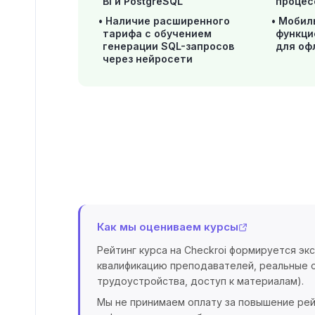
BI и PostgreSQL
процес
Наличие расширенного
Мобил
тарифа с обучением
функци
генерации SQL-запросов
для оф
через нейросети
Как мы оцениваем курсы
Рейтинг курса на Checkroi формируется эк
квалификацию преподавателей, реальные о
трудоустройства, доступ к материалам).
Мы не принимаем оплату за повышение рей