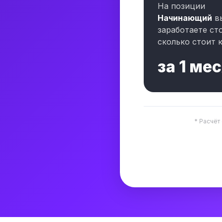
На позиции
Начинающий
в
заработаете ст
сколько стоит к
за
1 ме
* Расчёт