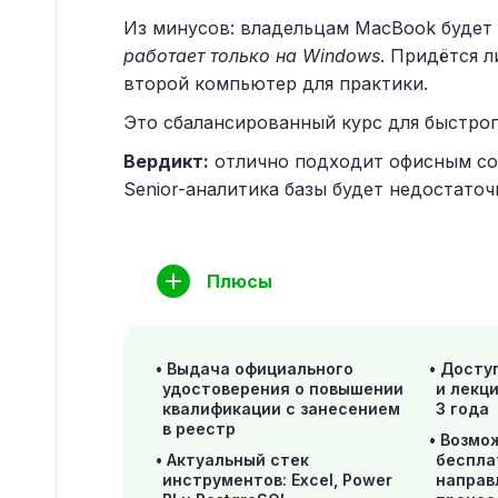
Из минусов: владельцам MacBook будет 
работает только на Windows
. Придётся 
второй компьютер для практики.
Это сбалансированный курс для быстрог
Вердикт:
отлично подходит офисным сот
Senior-аналитика базы будет недостаточ
Плюсы
Выдача официального
Доступ
удостоверения о повышении
и лекц
квалификации с занесением
3 года
в реестр
Возмож
Актуальный стек
беспла
инструментов: Excel, Power
направ