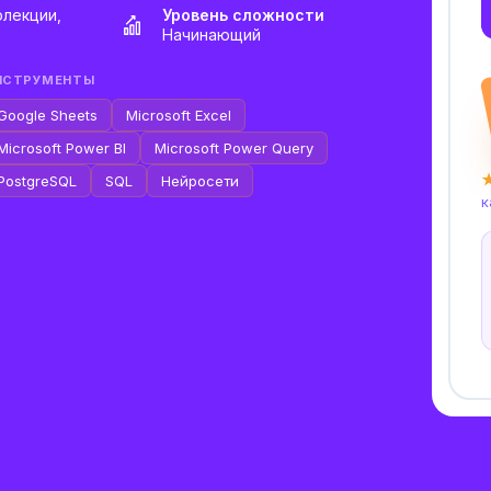
лекции,
Уровень сложности
Начинающий
НСТРУМЕНТЫ
Google Sheets
Microsoft Excel
Microsoft Power BI
Microsoft Power Query
★
PostgreSQL
SQL
Нейросети
к