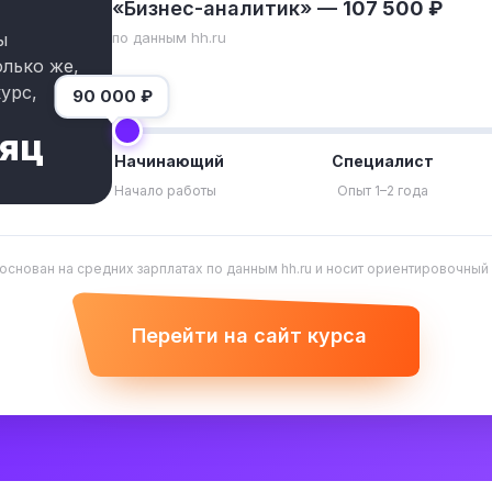
«Бизнес-аналитик» —
107 500 ₽
по данным hh.ru
ы
олько же,
урс,
90 000
₽
сяц
Начинающий
Специалист
Начало работы
Опыт 1–2 года
 основан на средних зарплатах по данным hh.ru и носит ориентировочный
Перейти на сайт курса