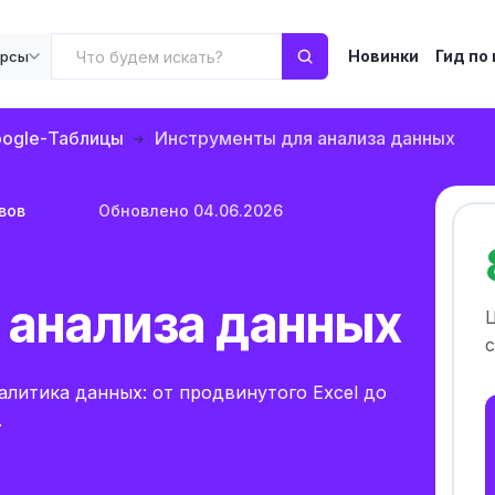
Новинки
Гид по
урсы
oogle-Таблицы
Инструменты для анализа данных
вов
Обновлено 04.06.2026
 анализа данных
с
литика данных: от продвинутого Excel до
.