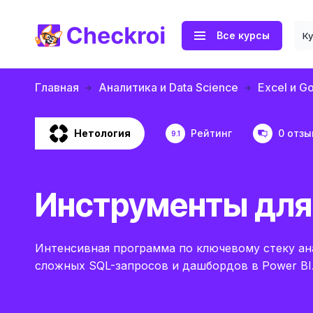
Все курсы
К
Главная
Аналитика и Data Science
Excel и G
Нетология
Рейтинг
0 отзы
9.1
Инструменты для
Интенсивная программа по ключевому стеку ана
сложных SQL-запросов и дашбордов в Power BI