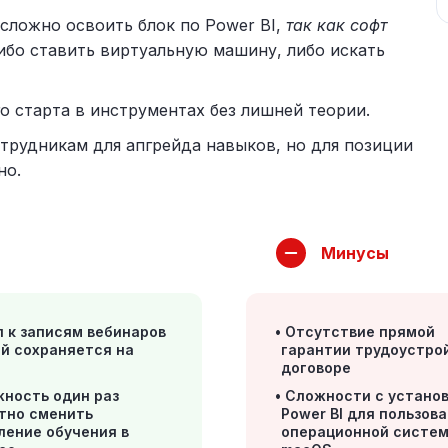
сложно освоить блок по Power BI,
так как софт
либо ставить виртуальную машину, либо искать
о старта в инструментах без лишней теории.
рудникам для апгрейда навыков, но для позиции
но.
Минусы
 к записям вебинаров
Отсутствие прямой
ий сохраняется на
гарантии трудоустро
договоре
ность один раз
Сложности с устано
тно сменить
Power BI для пользов
ление обучения в
операционной систе