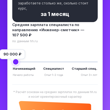
заработаете столько же, сколько стоит
курс,
за
1 месяц
Средняя зарплата специалиста по
направлению «Инженер-сметчик» —
107 500 ₽
по данным hh.ru
90 000
₽
Начинающий
Специалист
Старший спец.
Начало работы
Опыт 1–2 года
Опыт 3+ лет
* Расчёт основан на средних зарплатах по данным hh.ru
и носит ориентировочный характер