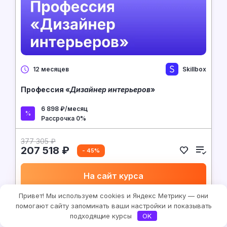
Skillbox
12 месяцев
Профессия «
Дизайнер интерьеров
»
6 898 ₽/месяц
Рассрочка 0%
377 305 ₽
207 518 ₽
- 45%
На сайт курса
Привет! Мы используем cookies и Яндекс Метрику — они
помогают сайту запоминать ваши настройки и показывать
подходящие курсы
OK
Дизайн
9.9