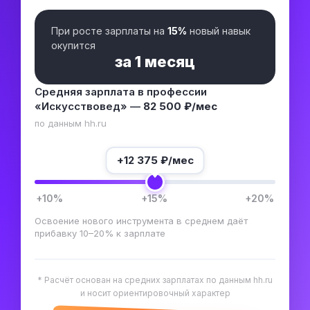
При росте зарплаты на
15%
новый навык
окупится
за
1 месяц
Средняя зарплата в профессии
«Искусствовед» —
82 500 ₽/мес
по данным hh.ru
+
12 375
₽/мес
+10%
+15%
+20%
Освоение нового инструмента в среднем даёт
прибавку 10–20% к зарплате
* Расчёт основан на средних зарплатах по данным hh.ru
и носит ориентировочный характер