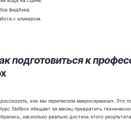
ия кода на сцене.
бор фидбэка.
абота с кликером.
ак подготовиться к профе
ox
«
рассказать, как мы переписали микросервисы
». Это 
Курс Skillbox обещает за месяц превратить техническ
рались, насколько реально достичь этого результата