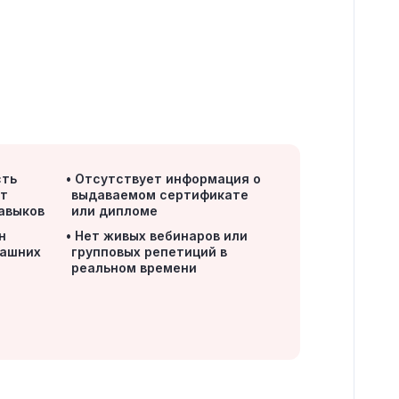
сть
Отсутствует информация о
ет
выдаваемом сертификате
навыков
или дипломе
н
Нет живых вебинаров или
машних
групповых репетиций в
реальном времени