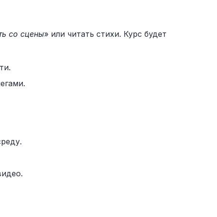
ть со сцены
» или читать стихи. Курс будет
ти.
егами.
реду.
видео.