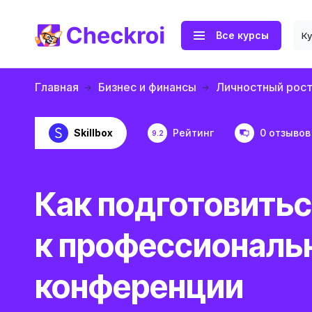
Все курсы
К
Главная
Бизнес и финансы
Личностный рос
Skillbox
Рейтинг
0 отзывов
9.2
Как подготовить
к профессиональ
конференции