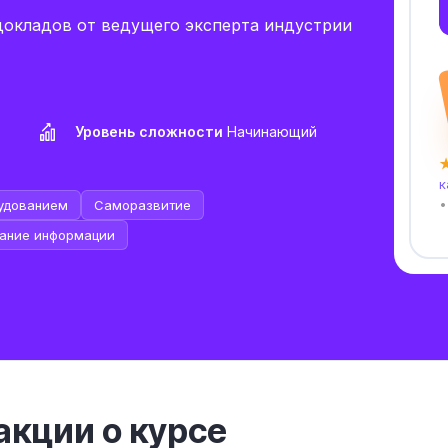
докладов от ведущего эксперта индустрии
Уровень сложности
Начинающий
★
к
•
рудованием
Саморазвитие
ание информации
кции о курсе