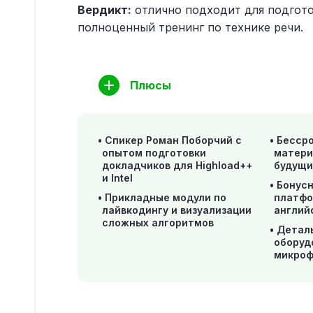
Вердикт:
отлично подходит для подгото
полноценный тренинг по технике речи.
Плюсы
Спикер Роман Поборчий с
Бессро
опытом подготовки
матери
докладчиков для Highload++
будущи
и Intel
Бонусн
Прикладные модули по
платфо
лайвкодингу и визуализации
англий
сложных алгоритмов
Деталь
оборуд
микроф