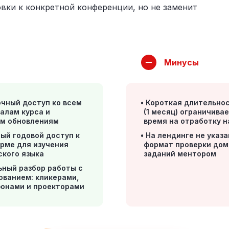
вки к конкретной конференции, но не заменит
Минусы
чный доступ ко всем
Короткая длительно
алам курса и
(1 месяц) ограничива
м обновлениям
время на отработку 
ый годовой доступ к
На лендинге не указа
рме для изучения
формат проверки до
ского языка
заданий ментором
ный разбор работы с
ованием: кликерами,
онами и проекторами