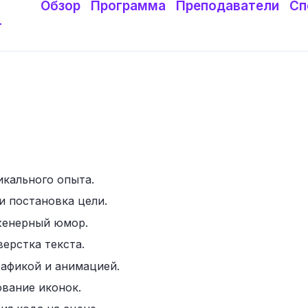
Обзор
Программа
Преподаватели
Сп
т
икального опыта.
и постановка цели.
женерный юмор.
верстка текста.
рафикой и анимацией.
вание иконок.