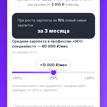
рассрочка от
2 910 ₽
в месяц.
При росте зарплаты на
15%
новый навык
окупится
за
3 месяца
Средняя зарплата в профессии «SEO-
специалист» —
80 000 ₽/мес
по данным hh.ru
+
12 000
₽/мес
+10%
+15%
+20%
Освоение нового инструмента в среднем даёт
прибавку 10–20% к зарплате
* Расчёт основан на средних зарплатах по данным hh.ru