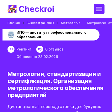
Главная
Бизнес и финансы
Метрология
Метрология, ст
ИПО — институт профессионального
образования
Рейтинг
0 отзывов
9.1
Обновлено 28.02.2026
Метрология, стандартизация и
сертификация. Организация
метрологического обеспечения
предприятий
Дистанционная переподготовка для будущих