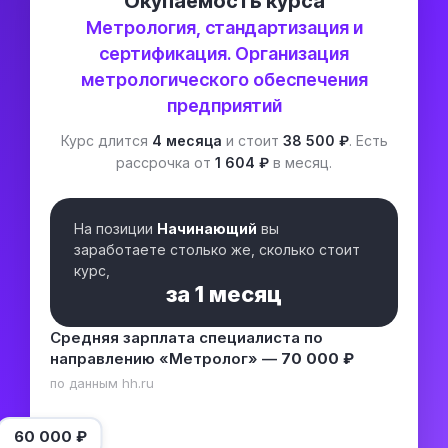
Окупаемость курса
Метрология, стандартизация и
сертификация. Организация
метрологического обеспечения
предприятий
Курс длится
4 месяца
и стоит
38 500 ₽
. Есть
рассрочка от
1 604 ₽
в месяц.
На позиции
Начинающий
вы
заработаете столько же, сколько стоит
курс,
за
1 месяц
Средняя зарплата специалиста по
направлению «Метролог» —
70 000 ₽
по данным hh.ru
60 000
₽