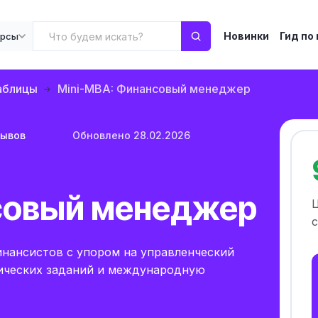
Новинки
Гид по
урсы
Таблицы
Mini-MBA: Финансовый менеджер
зывов
Обновлено 28.02.2026
совый менеджер
с
инансистов с упором на управленческий
тических заданий и международную