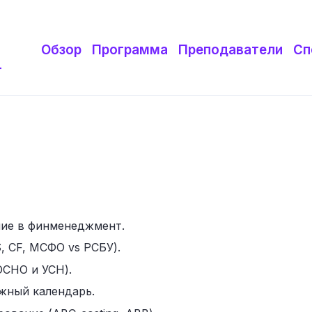
Обзор
Программа
Преподаватели
Сп
т
ние в финменеджмент.
, CF, МСФО vs РСБУ).
ОСНО и УСН).
жный календарь.