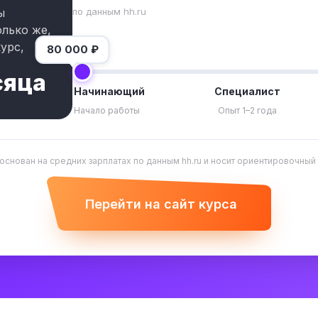
по данным hh.ru
ы
олько же,
урс,
80 000
₽
сяца
Начинающий
Специалист
Начало работы
Опыт 1–2 года
 основан на средних зарплатах по данным hh.ru и носит ориентировочный
Перейти на сайт курса