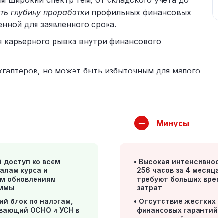
 широкий спектр тем, от складского учета до
ить глубину проработки
профильных финансовых
нной для заявленного срока.
я карьерного рывка внутри финансового
хгалтеров, но может быть избыточным для малого
Минусы
 доступ ко всем
Высокая интенсивнос
алам курса и
256 часов за 4 месяц
м обновлениям
требуют больших вр
аммы
затрат
ий блок по налогам,
Отсутствие жестких
вающий ОСНО и УСН в
финансовых гарантий