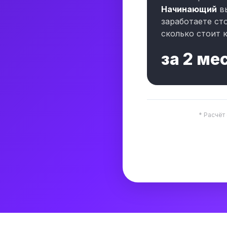
Начинающий
в
заработаете ст
сколько стоит к
за
2 ме
* Расчёт