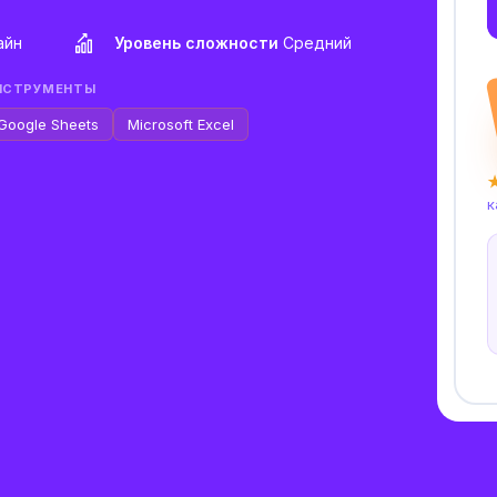
айн
Уровень сложности
Средний
НСТРУМЕНТЫ
Google Sheets
Microsoft Excel
★
к