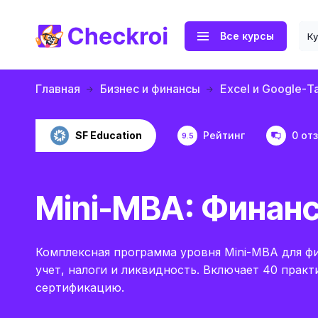
Все курсы
К
Главная
Бизнес и финансы
Excel и Google-
SF Education
Рейтинг
0 от
9.5
Mini-MBA: Финан
Комплексная программа уровня Mini-MBA для ф
учет, налоги и ликвидность. Включает 40 прак
сертификацию.