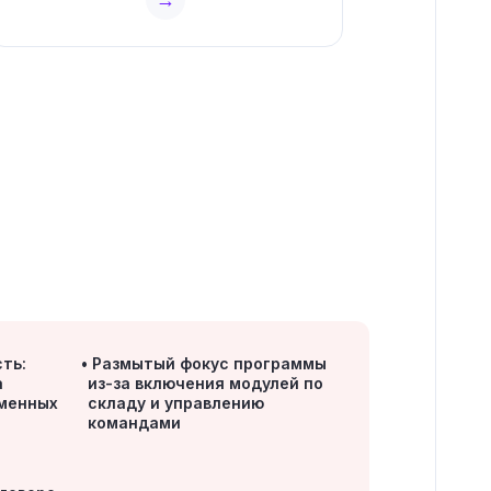
ть:
Размытый фокус программы
а
из-за включения модулей по
еменных
складу и управлению
командами