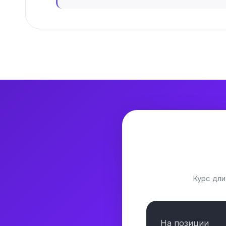
Курс дл
На позиции