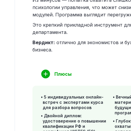
Из минусов — попытка охватить слишком
психологии управления, что может
сниз
модулей. Программа выглядит перегруже
Это крепкий прикладной инструмент дл
департамента.
Вердикт:
отлично для экономистов и бу
бизнеса.
Плюсы
5 индивидуальных онлайн-
Вечный
встреч с экспертами курса
матери
для разбора вопросов
будущи
прогр
Двойной диплом:
удостоверение о повышении
Глубок
квалификации РФ и
охваты