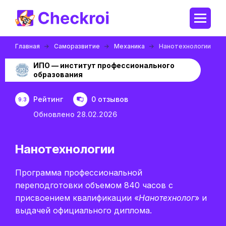
Главная
Саморазвитие
Механика
Нанотехнологии
ИПО — институт профессионального
образования
Рейтинг
0 отзывов
9.3
Обновлено 28.02.2026
Нанотехнологии
Программа профессиональной
переподготовки объемом 840 часов с
присвоением квалификации «
Нанотехнолог
» и
выдачей официального диплома.