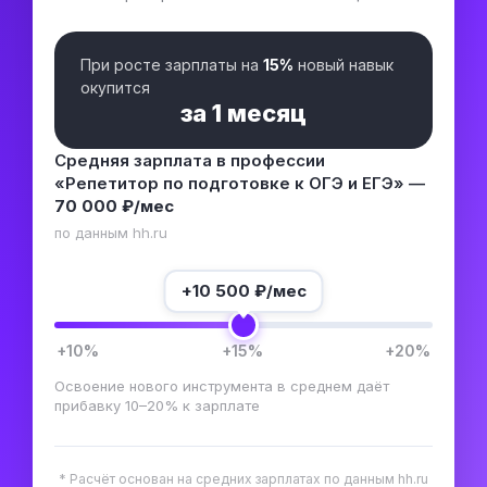
При росте зарплаты на
15%
новый навык
окупится
за
1 месяц
Средняя зарплата в профессии
«Репетитор по подготовке к ОГЭ и ЕГЭ» —
70 000 ₽/мес
по данным hh.ru
+
10 500
₽/мес
+10%
+15%
+20%
Освоение нового инструмента в среднем даёт
прибавку 10–20% к зарплате
* Расчёт основан на средних зарплатах по данным hh.ru