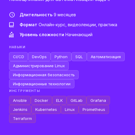
Длительность
9 месяцев
Формат
Онлайн-курс, видеолекции, практика
Уровень сложности
Начинающий
НАВЫКИ
CI/CD
DevOps
Python
SQL
Автоматизация
Администрирование Linux
Информационная безопасность
Информационные технологии
ИНСТРУМЕНТЫ
Ansible
Docker
ELK
GitLab
Grafana
Jenkins
Kubernetes
Linux
Prometheus
Terraform