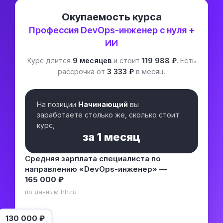
Окупаемость курса
Профессия DevOps-инженер с нуля +
ИИ
Курс длится
9 месяцев
и стоит
119 988 ₽
. Есть
рассрочка от
3 333 ₽
в месяц.
На позиции
Начинающий
вы
заработаете столько же, сколько стоит
курс,
за
1 месяц
Средняя зарплата специалиста по
направлению «DevOps-инженер» —
165 000 ₽
по данным hh.ru
130 000
₽