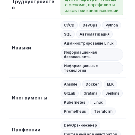
Трудоустройств
с резюме, портфолио и
о
закрытый канал вакансий
CI/CD
DevOps
Python
SQL
Автоматизация
Администрирование Linux
Навыки
Информационная
безопасность
Информационные
технологии
Ansible
Docker
ELK
GitLab
Grafana
Jenkins
Инструменты
Kubernetes
Linux
Prometheus
Terraform
DevOps-инженер
Профессии
Системный администратор