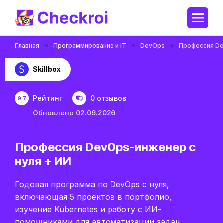
Главная
Программирование и IT
DevOps
Профессия De
Skillbox
Рейтинг
0 отзывов
9.7
Обновлено 02.06.2026
Профессия DevOps-инженер с
нуля + ИИ
Годовая программа по DevOps с нуля,
включающая 5 проектов в портфолио,
изучение Kubernetes и работу с ИИ-
помощниками для автоматизации задач.