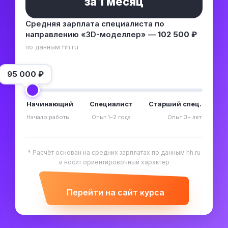
за
1 месяц
Средняя зарплата специалиста по
направлению «3D-моделлер» —
102 500 ₽
по данным hh.ru
95 000
₽
Начинающий
Специалист
Старший спец.
Начало работы
Опыт 1–2 года
Опыт 3+ лет
* Расчёт основан на средних зарплатах по данным hh.ru
и носит ориентировочный характер
Перейти на сайт курса