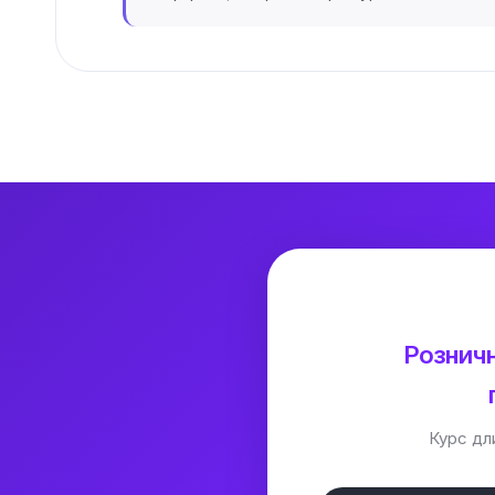
Рознич
Курс дл