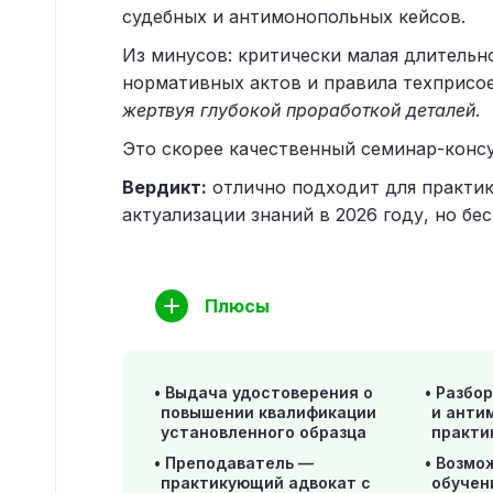
судебных и антимонопольных кейсов.
Из минусов: критически малая длительн
нормативных актов и правила техприсое
жертвуя глубокой проработкой деталей
.
Это скорее качественный семинар-консу
Вердикт:
отлично подходит для практик
актуализации знаний в 2026 году, но бес
Плюсы
Выдача удостоверения о
Разбор
повышении квалификации
и анти
установленного образца
практи
Преподаватель —
Возмо
практикующий адвокат с
обучен