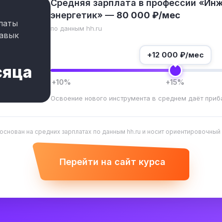
Средняя зарплата в профессии «Ин
энергетик» —
80 000 ₽/мес
латы
по данным hh.ru
авык
+
12 000
₽/мес
сяца
+10%
+15%
Освоение нового инструмента в среднем даёт приб
 основан на средних зарплатах по данным hh.ru и носит ориентировочный
Перейти на сайт курса