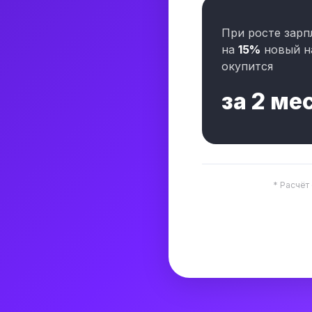
При росте зарп
на
15%
новый н
окупится
за
2 ме
* Расчёт