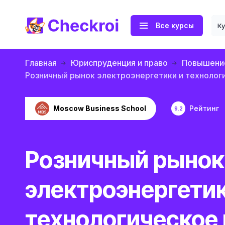
Все курсы
К
Главная
Юриспруденция и право
Повышение
Розничный рынок электроэнергетики и технолог
Moscow Business School
Рейтинг
9.2
Розничный рынок
электроэнергетик
технологическое