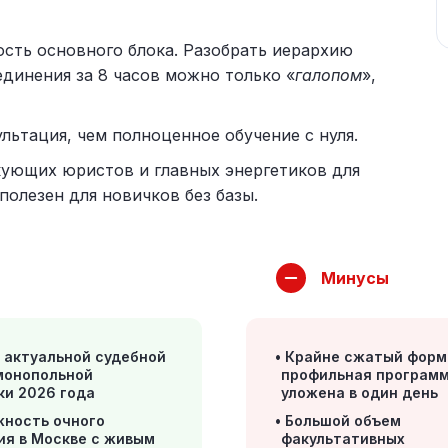
ость основного блока. Разобрать иерархию
динения за 8 часов можно только «
галопом
»,
льтация, чем полноценное обучение с нуля.
ующих юристов и главных энергетиков для
полезен для новичков без базы.
Минусы
 актуальной судебной
Крайне сжатый форм
монопольной
профильная програм
ки 2026 года
уложена в один день
жность очного
Большой объем
ия в Москве с живым
факультативных