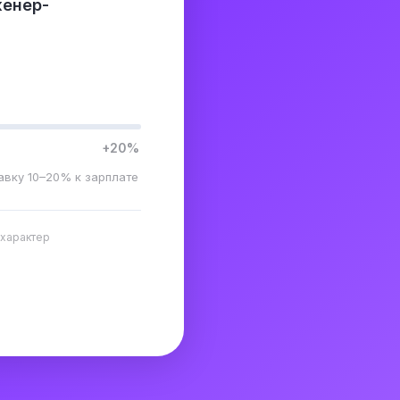
женер-
+20%
авку 10–20% к зарплате
 характер