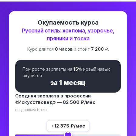
Окупаемость курса
Русский стиль: хохлома, узорочье,
пряники и тоска
Курс длится
0 часов
и стоит
7 200 ₽
.
При росте зарплаты на
15%
новый навык
окупится
за
1 месяц
Средняя зарплата в профессии
«Искусствовед» —
82 500 ₽/мес
по данным hh.ru
+
12 375
₽/мес