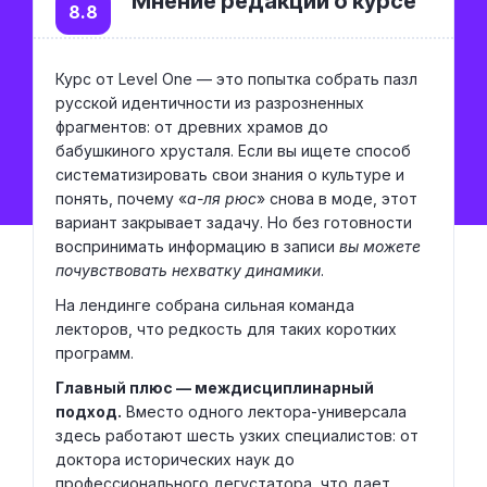
Мнение редакции о курсе
8.8
Курс от Level One — это попытка собрать пазл
русской идентичности из разрозненных
фрагментов: от древних храмов до
бабушкиного хрусталя. Если вы ищете способ
систематизировать свои знания о культуре и
понять, почему «
а-ля рюс
» снова в моде, этот
вариант закрывает задачу. Но без готовности
воспринимать информацию в записи
вы можете
почувствовать нехватку динамики
.
На лендинге собрана сильная команда
лекторов, что редкость для таких коротких
программ.
Главный плюс — междисциплинарный
подход.
Вместо одного лектора-универсала
здесь работают шесть узких специалистов: от
доктора исторических наук до
профессионального дегустатора, что дает