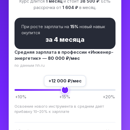
Курс длится
1 месяц
и стоит
38 500 ₽
. Есть
рассрочка от
1 604 ₽
в месяц.
При росте зарплаты на
15%
новый навык
окупится
за
4 месяца
Средняя зарплата в профессии «Инженер-
энергетик» —
80 000 ₽/мес
по данным hh.ru
+
12 000
₽/мес
+10%
+15%
+20%
Освоение нового инструмента в среднем даёт
прибавку 10–20% к зарплате