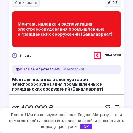
Строительство
9.5
Строительство и инженерия
Синергия
3 года
Высшее образование
· Бакалавриат
Монтаж, наладка и эксплуатация
электрооборудования промышленных и
гражданских сооружений (Бакалавриат)
от 400 000 ₽
Привет! Мы используем cookies и Яндекс Метрику — они
за семестр · полная 400 000 ₽
помогают сайту запоминать ваши настройки и показывать
подходящие курсы
OK
На сайт курса