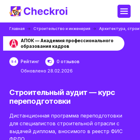
Главная
Строительство и инженерия
Архитектура, строи
АПОК — Академия профессионального
образования кадров
Рейтинг
0 отзывов
9.4
Обновлено 28.02.2026
Строительный аудит — курс
переподготовки
Дистанционная программа переподготовки
для специалистов строительной отрасли с
выдачей диплома, вносимого в реестр ФИС
ФРДО.