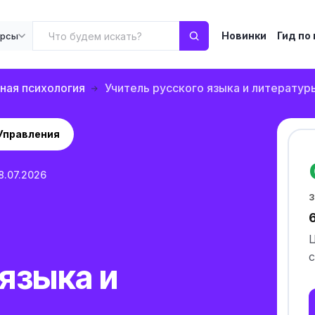
Новинки
Гид по
урсы
ная психология
Учитель русского языка и литератур
Управления
8.07.2026
з
с
 языка и