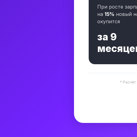
При росте зарп
на
15%
новый н
окупится
за
9
месяце
* Расчёт