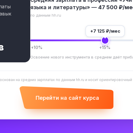
латы
языка и литературы» —
47 500 ₽/ме
авык
по данным hh.ru
+
7 125
₽/мес
в
+10%
+15%
Освоение нового инструмента в среднем даёт приб
 основан на средних зарплатах по данным hh.ru и носит ориентировочный
Перейти на сайт курса