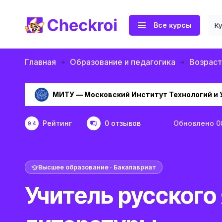
Все курсы
К
Главная
Образование и педагогика
Возраст
МИТУ — Московский Институт Технологий и 
Рейтинг
0 отзывов
Обновлено 0
9.4
Высшее образование · Бакалавриат
Учитель русского