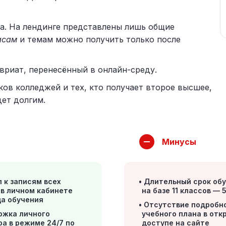
а. На лендинге представлены лишь общие
асам
и темам можно получить только после
вриат, перенесённый в онлайн-среду.
ов колледжей и тех, кто получает второе высшее,
дет долгим.
Минусы
 к записям всех
Длительный срок об
 в личном кабинете
на базе 11 классов — 
ца обучения
Отсутствие подробн
ржка личного
учебного плана в от
ра в режиме 24/7 по
доступе на сайте