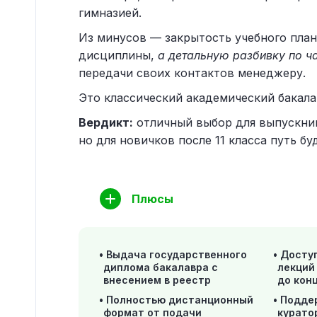
гимназией.
Из минусов — закрытость учебного план
дисциплины,
а детальную разбивку по ч
передачи своих контактов менеджеру.
Это классический академический бакала
Вердикт:
отличный выбор для выпускник
но для новичков после 11 класса путь бу
Плюсы
Выдача государственного
Доступ
диплома бакалавра с
лекций
внесением в реестр
до кон
Полностью дистанционный
Подде
формат от подачи
курато