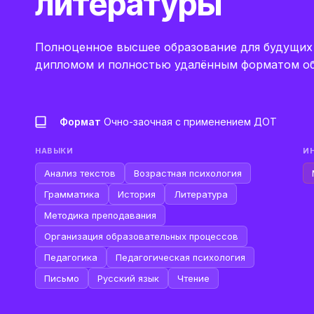
литературы
Полноценное высшее образование для будущих 
дипломом и полностью удалённым форматом об
Формат
Очно-заочная с применением ДОТ
НАВЫКИ
И
Анализ текстов
Возрастная психология
Грамматика
История
Литература
Методика преподавания
Организация образовательных процессов
Педагогика
Педагогическая психология
Письмо
Русский язык
Чтение