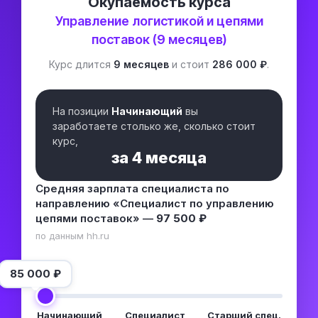
Окупаемость курса
Управление логистикой и цепями
поставок (9 месяцев)
Курс длится
9 месяцев
и стоит
286 000 ₽
.
На позиции
Начинающий
вы
заработаете столько же, сколько стоит
курс,
за
4 месяца
Средняя зарплата специалиста по
направлению «Специалист по управлению
цепями поставок» —
97 500 ₽
по данным hh.ru
85 000
₽
Начинающий
Специалист
Старший спец.