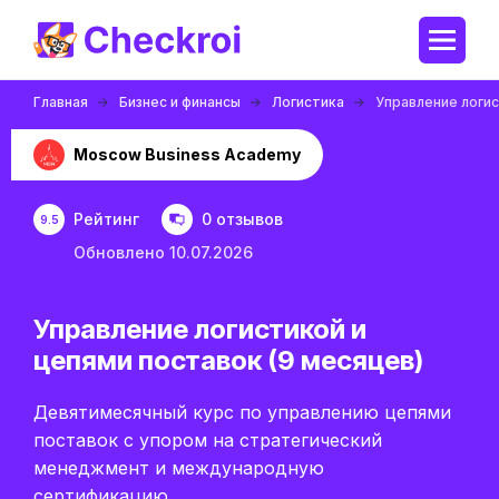
Главная
Бизнес и финансы
Логистика
Управление логис
Moscow Business Academy
Рейтинг
0 отзывов
9.5
Обновлено 10.07.2026
Управление логистикой и
цепями поставок (9 месяцев)
Девятимесячный курс по управлению цепями
поставок с упором на стратегический
менеджмент и международную
сертификацию.