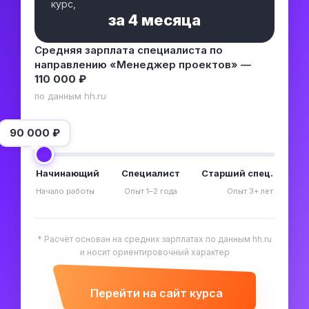
курс,
за
4 месяца
Средняя зарплата специалиста по
направлению «Менеджер проектов» —
110 000 ₽
по данным hh.ru
90 000
₽
Начинающий
Специалист
Старший спец.
Начало работы
Опыт 1–2 года
Опыт 3+ лет
* Расчёт основан на средних зарплатах по данным hh.ru
и носит ориентировочный характер
Перейти на сайт курса