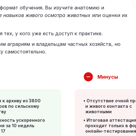
формат обучения. Вы изучите анатомию и
те навыков живого осмотра животных
или оценки их
 тех, у кого уже есть доступ к практике.
 аграриям и владельцам частных хозяйств, но
у самостоятельно.
Минусы
 к архиву из 3800
Отсутствие очной пр
ров по сельскому
и живого контакта с
тву
животными
жность ускоренного
Итоговая аттестаци
ия за 10 недель
проходит только в ф
 17
онлайн-тестировани