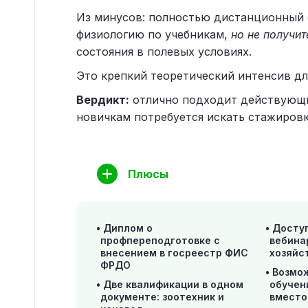
Из минусов: полностью дистанционный 
физиологию по учебникам,
но не получи
состояния в полевых условиях.
Это крепкий теоретический интенсив для
Вердикт:
отлично подходит действующим
новичкам потребуется искать стажировк
Плюсы
Диплом о
Доступ
профпереподготовке с
вебина
внесением в госреестр ФИС
хозяйс
ФРДО
Возмо
Две квалификации в одном
обучен
документе: зоотехник и
вместо