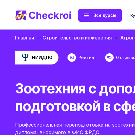
Все курсы
К
Главная
Строительство и инженерия
Агрон
НИИДПО
Рейтинг
0 отзыв
9.1
Зоотехния с доп
подготовкой в сф
Профессиональная переподготовка на зоотехник
диплома, вносимого в ФИС ФРДО.