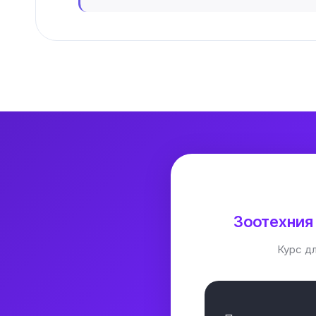
Зоотехния
Курс д