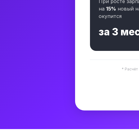
При росте зарп
на
15%
новый н
окупится
за
3 ме
* Расчёт