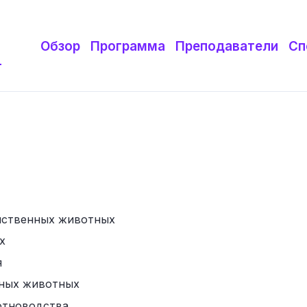
Обзор
Программа
Преподаватели
Сп
т
йственных животных
х
я
нных животных
отноводства