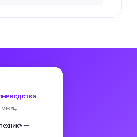
оневодства
 месяц.
отехник» —