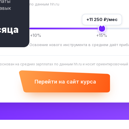
латы
по данным hh.ru
авык
+
11 250
₽/мес
сяца
+10%
+15%
Освоение нового инструмента в среднем даёт приб
 основан на средних зарплатах по данным hh.ru и носит ориентировочный
Перейти на сайт курса