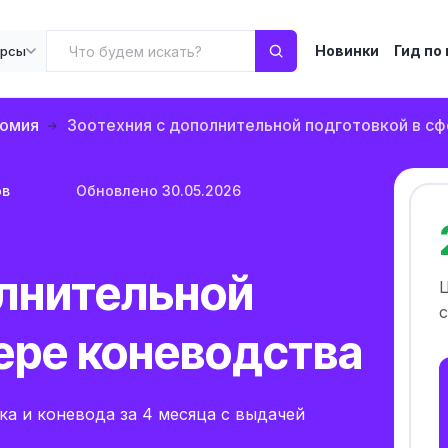
Новинки
Гид по
урсы
омия
Зоотехния с дополнительной подготовкой в с
ов
Обновлено 30.05.2026
олнительной
с
ере коневодства
а и коневода за 4 месяца с выдачей