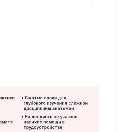
актики
Сжатые сроки для
глубокого изучения сложной
дисциплины анатомии
я
На лендинге не указано
ормате
наличие помощи в
я
трудоустройстве