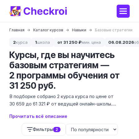
Главная
Каталог курсов
Навыки
Базовые стратегии
2
курса
1
школа
от 31 250 ₽
мин. цена
06.08.2026
об
Курсы, где вы научитесь
базовым стратегиям —
2 программы обучения от
31 250 руб.
В подборке собрано 2 курса курса по цене от
30 659 до 61 321 ₽ от ведущей онлайн-школы.
Базовые стратегии — это фундамент, без которого
Прочитать всё описание
бизнес превращается в хаотичные попытки
заработать, поэтому мы нашли программы,
Фильтры
2
обучающие системному подходу.