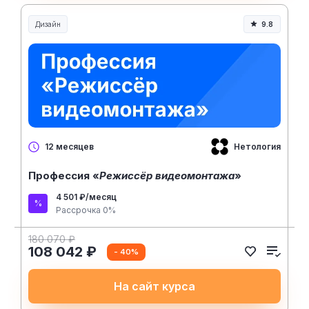
Дизайн
9.8
Нетология
12 месяцев
Профессия «
Режиссёр видеомонтажа
»
4 501 ₽/месяц
Рассрочка 0%
180 070 ₽
108 042 ₽
- 40%
На сайт курса