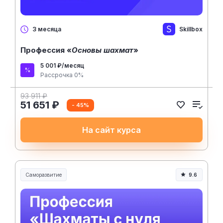
Skillbox
3 месяца
Профессия «
Основы шахмат
»
5 001 ₽/месяц
Рассрочка 0%
93 911 ₽
51 651 ₽
- 45%
На сайт курса
Саморазвитие
9.6