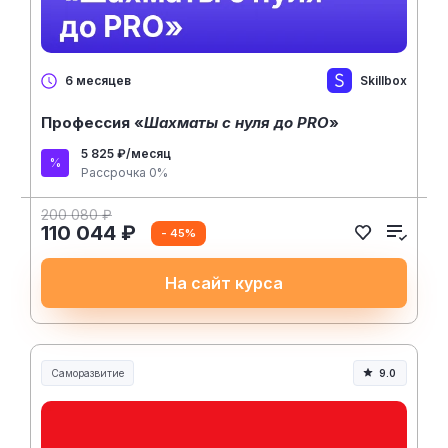
Skillbox
6 месяцев
Профессия «
Шахматы с нуля до PRO
»
5 825 ₽/месяц
Рассрочка 0%
200 080 ₽
110 044 ₽
- 45%
На сайт курса
Саморазвитие
9.0