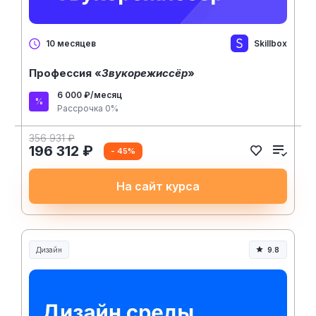
Skillbox
10 месяцев
Профессия «
Звукорежиссёр
»
6 000 ₽/месяц
Рассрочка 0%
356 931 ₽
196 312 ₽
- 45%
На сайт курса
Дизайн
9.8