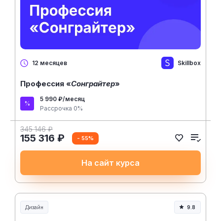
Skillbox
12 месяцев
Профессия «
Сонграйтер
»
5 990 ₽/месяц
Рассрочка 0%
345 146 ₽
155 316 ₽
- 55%
На сайт курса
Дизайн
9.8