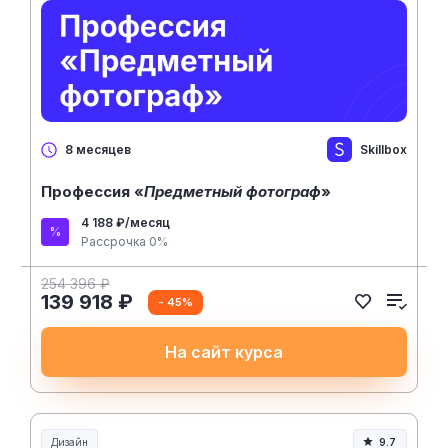
Skillbox
8 месяцев
Профессия «
Предметный фотограф
»
4 188 ₽/месяц
Рассрочка 0%
254 396 ₽
139 918 ₽
- 45%
На сайт курса
Дизайн
9.7