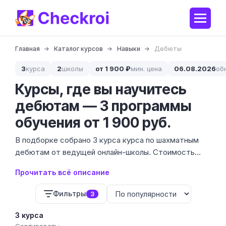
Главная
Каталог курсов
Навыки
Дебюты
3
курса
2
школы
от 1 900 ₽
мин. цена
06.08.2026
об
Курсы, где вы научитесь
дебютам — 3 программы
обучения от 1 900 руб.
В подборке собрано 3 курса курса по шахматным
дебютам от ведущей онлайн-школы. Стоимость
обучения варьируется от 61 321 до 80 982 ₽, что
Прочитать всё описание
соответствует глубоким академическим
программам для серьезной подготовки.
Фильтры
3
3 курса