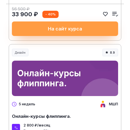
56 500 ₽
33 900 ₽
- 40%
На сайт курса
Дизайн
8.9
МШП
5 недель
Онлайн-курсы флиппинга.
2 800 ₽/месяц