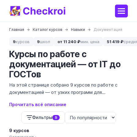
Главная
Каталог курсов
Навыки
Документация
9
курсов
9
школ
от 11 240 ₽
мин. цена
51 419 ₽
средн
Курсы по работе с
документацией — от IT до
ГОСТов
На этой странице собрано 9 курсов по работе с
документацией — от узких программ для
технических писателей в IT до обучения проектному
Прочитать всё описание
документообороту. Ценовой диапазон варьируется
от 11 240 до 160 000 ₽, что позволяет выбрать как
Фильтры
9
быстрый интенсив, так и полноценную
переподготовку.
9 курсов