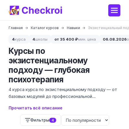
Главная
Каталог курсов
Навыки
Экзистенциальный по
4
курса
4
школы
от 35 400 ₽
мин. цена
06.08.2026
о
Курсы по
экзистенциальному
подходу — глубокая
психотерапия
4 курса курса по экзистенциальному подходу — от
базовых модулей до профессиональной
переподготовки с ценами от 37 900 до 69 900 ₽.
Прочитать всё описание
Этот метод помогает работать с вопросами
смысла жизни, свободы и одиночества, опираясь на
Фильтры
4
философию и феноменологию.