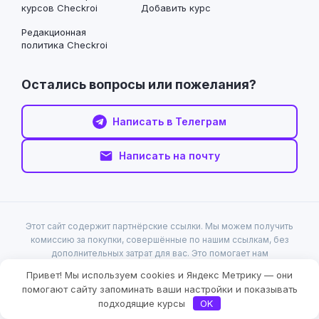
курсов Checkroi
Добавить курс
Редакционная
политика Checkroi
Остались вопросы или пожелания?
Написать в Телеграм
Написать на почту
Этот сайт содержит партнёрские ссылки. Мы можем получить
комиссию за покупки, совершённые по нашим ссылкам, без
дополнительных затрат для вас. Это помогает нам
поддерживать проект и предоставлять актуальную
Привет! Мы используем cookies и Яндекс Метрику — они
информацию. Для таких ссылок работает пометка «
Реклама.
Фильтры
помогают сайту запоминать ваши настройки и показывать
Информация о рекламодателе по ссылкам в статье.
»
подходящие курсы
OK
В материалах могут упоминаться продукты Meta* — признана