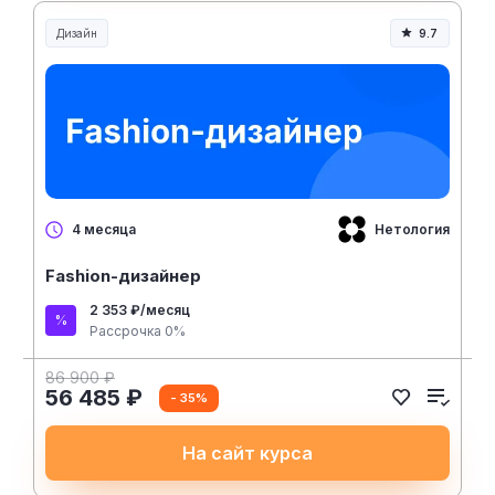
Дизайн
9.7
Нетология
4 месяца
Fashion-дизайнер
2 353 ₽/месяц
Рассрочка 0%
86 900 ₽
56 485 ₽
- 35%
На сайт курса