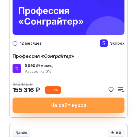
Skillbox
12 месяцев
Профессия «
Сонграйтер
»
5 990 ₽/месяц
Рассрочка 0%
345 146 ₽
155 316 ₽
- 55%
На сайт курса
Дизайн
9.8