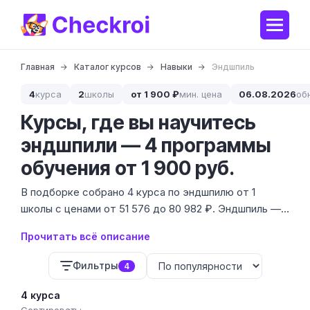
Главная
Каталог курсов
Навыки
Эндшпиль
4
курса
2
школы
от 1 900 ₽
мин. цена
06.08.2026
об
Курсы, где вы научитесь
эндшпили — 4 программы
обучения от 1 900 руб.
В подборке собрано 4 курса по эндшпилю от 1
школы с ценами от 51 576 до 80 982 ₽. Эндшпиль —
это финальная стадия шахматной партии, где любая
Прочитать всё описание
неточность превращает победу в поражение, а
знание типовых позиций позволяет спасать даже
Фильтры
4
безнадежные ситуации.
4 курса