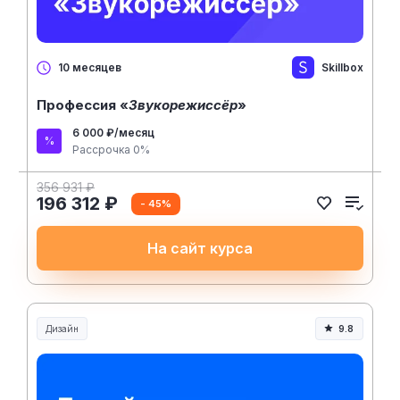
Skillbox
10 месяцев
Профессия «
Звукорежиссёр
»
6 000 ₽/месяц
Рассрочка 0%
356 931 ₽
196 312 ₽
- 45%
На сайт курса
Дизайн
9.8