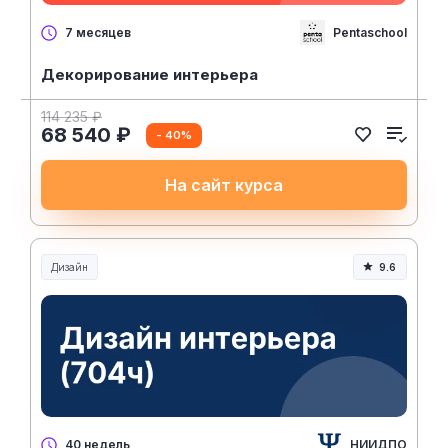
Pentaschool
7 месяцев
Декорирование интерьера
114 235 ₽
68 540 ₽
- 40%
На сайт курса
Дизайн
9.6
НИИДПО
40 недель