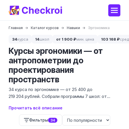
Главная
Каталог курсов
Навыки
Эргономика
34
курса
14
школ
от 1 900 ₽
мин. цена
103 168 ₽
сред
Курсы эргономики — от
антропометрии до
проектирования
пространств
34 курса по эргономике — от 25 400 до
219 204 рублей. Собрали программы 7 школ: от
базовых модулей для дизайнеров интерьера до
Прочитать всё описание
профпереподготовки для архитекторов и UX-
специалистов.
Фильтры
34