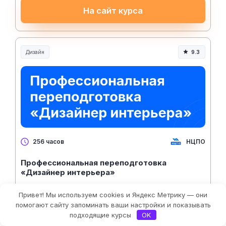
На сайт курса
Дизайн
9.3
НЦПО
256 часов
Профессиональная переподготовка
«Дизайнер интерьера»
1 320 ₽/месяц
Привет! Мы используем cookies и Яндекс Метрику — они
Рассрочка 0%
Фильтры
помогают сайту запоминать ваши настройки и показывать
подходящие курсы
OK