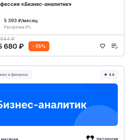
фессия «
Бизнес-аналитик
»
5 393 ₽/месяц
Рассрочка 0%
 844 ₽
5 680 ₽
- 55%
знес и финансы
9.8
Нетология
 месяцев