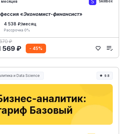
Skillbox
 месяцев
фессия «
Экономист-финансист
»
4 538 ₽/месяц
Рассрочка 0%
 670 ₽
1 569 ₽
- 45%
литика и Data Science
9.8