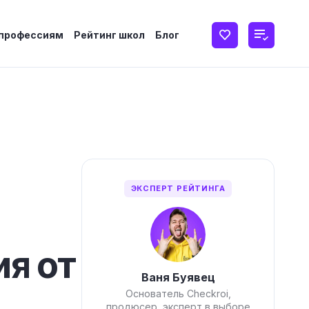
 профессиям
Рейтинг школ
Блог
ЭКСПЕРТ РЕЙТИНГА
я от
Ваня Буявец
Основатель Checkroi,
продюсер, эксперт в выборе