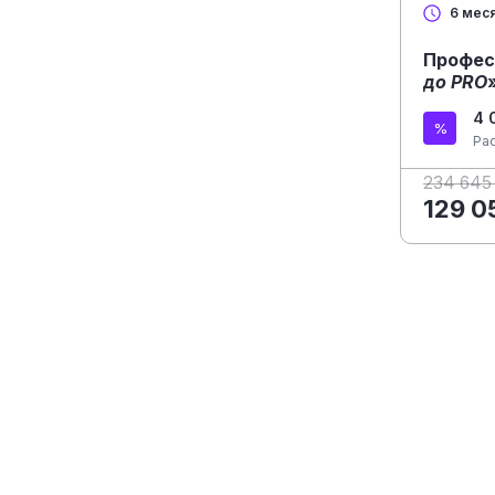
6 мес
Профес
до PRO
4 
Ра
234 645
129 0