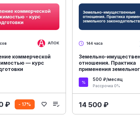
АПОК
асов
144 часа
ение коммерческой
Земельно-имуществе
имостью — курс
отношения. Практика
дготовки
применения земельно
законодательства
500 ₽/месяц
Рассрочка 0%
0 ₽
14 500 ₽
- 17%