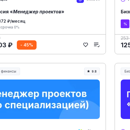
сия «
Менеджер проектов
»
Биз
372 ₽/месяц
ссрочка 0%
₽
253
03 ₽
12
- 45%
и финансы
Би
9.8