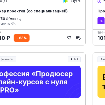
Skypro
сяцев
7
ер проектов (со специализацией)
Про
750 ₽/месяц
ссрочка 0%
₽
184
40 ₽
10
- 63%
и финансы
Ана
9.9