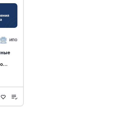
ИПО
нные
го