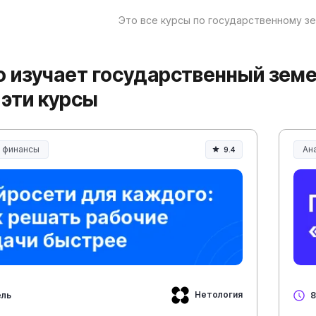
Это все курсы по государственному з
то изучает государственный зем
 эти курсы
и финансы
Ана
9.4
Нетология
ель
8