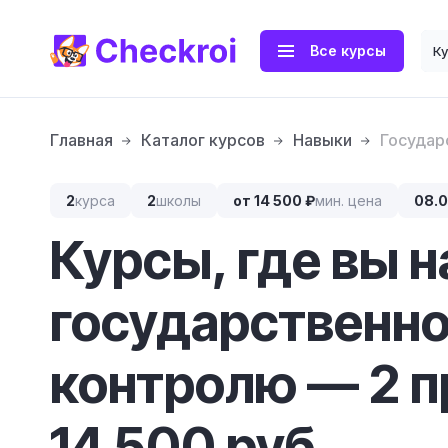
Все курсы
К
Главная
Каталог курсов
Навыки
Государ
2
курса
2
школы
от 14 500 ₽
мин. цена
08.
Курсы, где вы 
государственн
контролю — 2 п
14 500 руб.