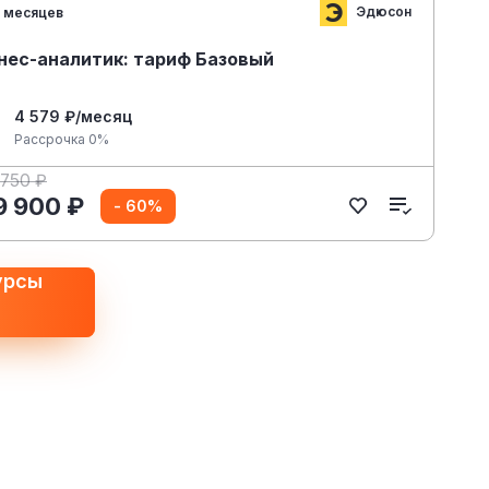
Эдюсон
 месяцев
нес-аналитик: тариф Базовый
4 579 ₽/месяц
Рассрочка 0%
 750 ₽
9 900 ₽
- 60%
урсы