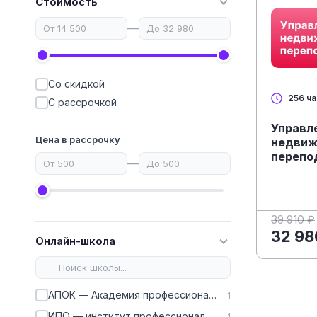
Стоимость
—
Со скидкой
256 ч
С рассрочкой
Управл
Цена в рассрочку
недвиж
перепо
—
39 910 ₽
32 98
Онлайн-школа
АПОК — Академия профессионального образования кадров
1
ИПО — институт профессионального образования
1