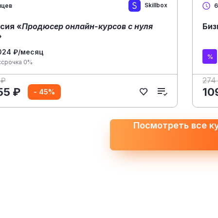
Skillbox
яцев
6
сия «
Продюсер онлайн-курсов с нуля
Биз
»
024 ₽/месяц
ссрочка 0%
 ₽
274
55 ₽
10
- 45%
Посмотреть все к