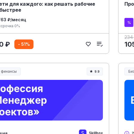
ети для каждого: как решать рабочие
Про
 быстрее
763 ₽/месяц
ссрочка 0%
234
0 ₽
10
- 51%
и финансы
Би
9.9
Skillbox
яцев
7