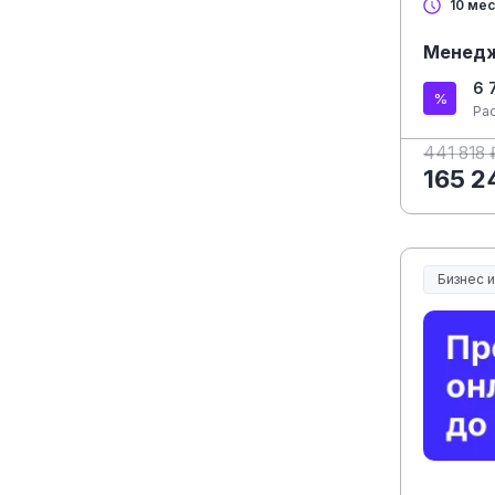
10 ме
Менедж
6 
Ра
441 818 
165 2
Бизнес 