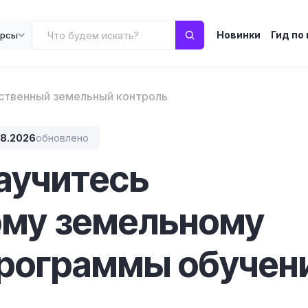
Новинки
Гид по
урсы
ственный земельный контроль
08.2026
обновлено
научитесь
ому земельному
рограммы обучени