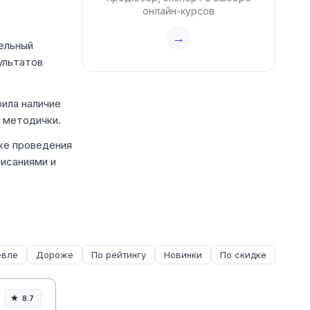
онлайн-курсов
→
мельный
ультатов
ила наличие
е методички.
ке проведения
писаниями и
вле
Дороже
По рейтингу
Новинки
По скидке
8.7